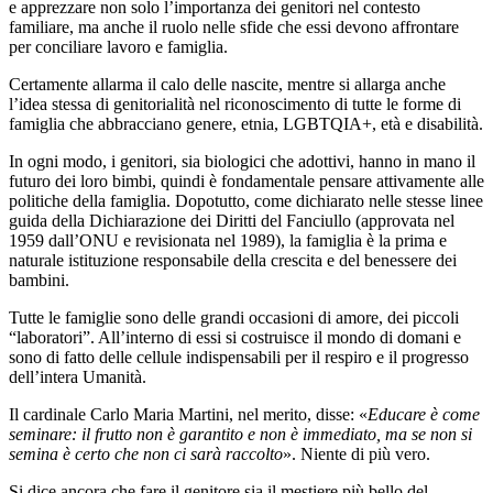
e apprezzare non solo l’importanza dei genitori nel contesto
familiare, ma anche il ruolo nelle sfide che essi devono affrontare
per conciliare lavoro e famiglia.
Certamente allarma il calo delle nascite, mentre si allarga anche
l’idea stessa di genitorialità nel riconoscimento di tutte le forme di
famiglia che abbracciano genere, etnia, LGBTQIA+, età e disabilità.
In ogni modo, i genitori, sia biologici che adottivi, hanno in mano il
futuro dei loro bimbi, quindi è fondamentale pensare attivamente alle
politiche della famiglia. Dopotutto, come dichiarato nelle stesse linee
guida della Dichiarazione dei Diritti del Fanciullo (approvata nel
1959 dall’ONU e revisionata nel 1989), la famiglia è la prima e
naturale istituzione responsabile della crescita e del benessere dei
bambini.
Tutte le famiglie sono delle grandi occasioni di amore, dei piccoli
“laboratori”. All’interno di essi si costruisce il mondo di domani e
sono di fatto delle cellule indispensabili per il respiro e il progresso
dell’intera Umanità.
Il cardinale Carlo Maria Martini, nel merito, disse: «
Educare è come
seminare: il frutto non è garantito e non è immediato, ma se non si
semina è certo che non ci sarà raccolto
». Niente di più vero.
Si dice ancora che fare il genitore sia il mestiere più bello del