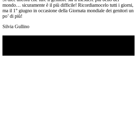
mondo… sicuramente è il più difficile! Ricordiamocelo tutti i giorni,
ma il 1° giugno in occasione della Giornata mondiale dei genitori un
po’ di più!
Silvia Gullino
TI RICORDI COSA È SUCCESSO L’ANNO
SCORSO AD AGOSTO?
Ascolta il podcast con le notizie da non dimenticare