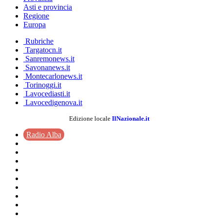
Asti e provincia
Regione
Europa
Rubriche
Targatocn.it
Sanremonews.it
Savonanews.it
Montecarlonews.it
Torinoggi.it
Lavocediasti.it
Lavocedigenova.it
Edizione locale
IlNazionale.it
Radio Alba