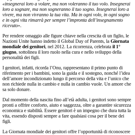
«insegnerai loro a volare, ma non voleranno il tuo volo. Insegnerai
loro a sognare, ma non sogneranno il tuo sogno. Insegnerai loro a
vivere, ma non vivranno la tua vita. Ma in ogni volo, in ogni sogno
e in ogni vita rimarrà per sempre l’impronta dell’insegnamento
ricevuto
».
Per rendere omaggio alle figure chiave nella crescita di un figlio, le
Nazioni Unite hanno indetto il Global Day of Parents, la
Giornata
mondiale dei genitori
, nel 2012. La ricorrenza, celebrata
il 1°
giugno
, sottolinea il loro ruolo nella cura e nello sviluppo della
personalità dei figli.
I genitori, infatti, ricorda l’Onu, rappresentano il primo punto di
riferimento per i bambini, sono la guida e il sostegno, nonché l’idea
dell’amore incondizionato lungo il percorso della vita e l’unico che
non richiede nulla in cambio e nulla in cambio vuole. Un amore che
sa solo donare.
Dal momento della nascita fino all’età adulta, i genitori sono sempre
pronti a offrire conforto, aiuto e saggezza, oltre a garantire sicurezza
economica e stabilità. Essere genitori è un impegno che dura tutta la
vita, essendo disposti sempre a fare qualsiasi cosa per il bene dei
figli.
La Giornata mondiale dei genitori offre l’opportunità di riconoscere