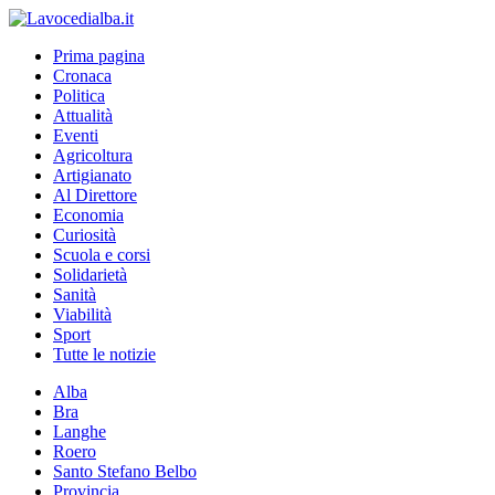
Prima pagina
Cronaca
Politica
Attualità
Eventi
Agricoltura
Artigianato
Al Direttore
Economia
Curiosità
Scuola e corsi
Solidarietà
Sanità
Viabilità
Sport
Tutte le notizie
Alba
Bra
Langhe
Roero
Santo Stefano Belbo
Provincia