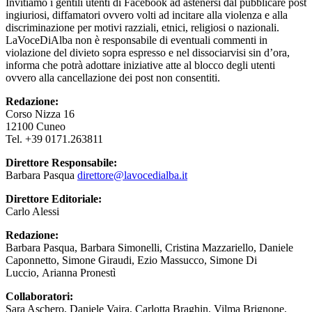
Invitiamo i gentili utenti di Facebook ad astenersi dal pubblicare post
ingiuriosi, diffamatori ovvero volti ad incitare alla violenza e alla
discriminazione per motivi razziali, etnici, religiosi o nazionali.
LaVoceDiAlba non è responsabile di eventuali commenti in
violazione del divieto sopra espresso e nel dissociarvisi sin d’ora,
informa che potrà adottare iniziative atte al blocco degli utenti
ovvero alla cancellazione dei post non consentiti.
Redazione:
Corso Nizza 16
12100 Cuneo
Tel. +39 0171.263811
Direttore Responsabile:
Barbara Pasqua
direttore@lavocedialba.it
Direttore Editoriale:
Carlo Alessi
Redazione:
Barbara Pasqua, Barbara Simonelli, Cristina Mazzariello, Daniele
Caponnetto, Simone Giraudi, Ezio Massucco, Simone Di
Luccio, Arianna Pronestì
Collaboratori:
Sara Aschero, Daniele Vaira, Carlotta Braghin, Vilma Brignone,