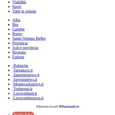
Viabilità
Sport
Tutte le notizie
Alba
Bra
Langhe
Roero
Santo Stefano Belbo
Provincia
Asti e provincia
Regione
Europa
Rubriche
Targatocn.it
Sanremonews.it
Savonanews.it
Montecarlonews.it
Torinoggi.it
Lavocediasti.it
Lavocedigenova.it
Edizione locale
IlNazionale.it
Radio Alba