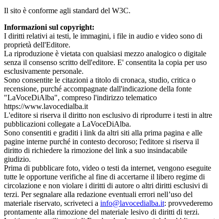
Il sito è conforme agli standard del W3C.
Informazioni sul copyright:
I diritti relativi ai testi, le immagini, i file in audio e video sono di
proprietà dell'Editore.
La riproduzione è vietata con qualsiasi mezzo analogico o digitale
senza il consenso scritto dell'editore. E' consentita la copia per uso
esclusivamente personale.
Sono consentite le citazioni a titolo di cronaca, studio, critica o
recensione, purché accompagnate dall'indicazione della fonte
"LaVoceDiAlba", compreso l'indirizzo telematico
https://www.lavocedialba.it
L'editore si riserva il diritto non esclusivo di riprodurre i testi in altre
pubblicazioni collegate a LaVoceDiAlba.
Sono consentiti e graditi i link da altri siti alla prima pagina e alle
pagine interne purché in contesto decoroso; l'editore si riserva il
diritto di richiedere la rimozione del link a suo insindacabile
giudizio.
Prima di pubblicare foto, video o testi da internet, vengono eseguite
tutte le opportune verifiche al fine di accertarne il libero regime di
circolazione e non violare i diritti di autore o altri diritti esclusivi di
terzi. Per segnalare alla redazione eventuali errori nell’uso del
materiale riservato, scriveteci a
info@lavocedialba.it
: provvederemo
prontamente alla rimozione del materiale lesivo di diritti di terzi.