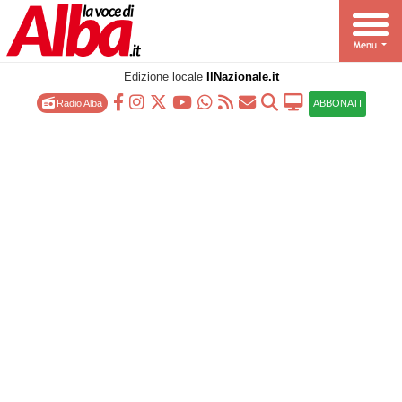
Edizione locale
IlNazionale.it
Radio Alba
ABBONATI