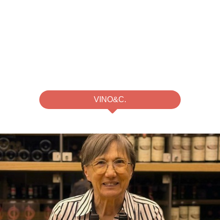
⁠VINO&C.