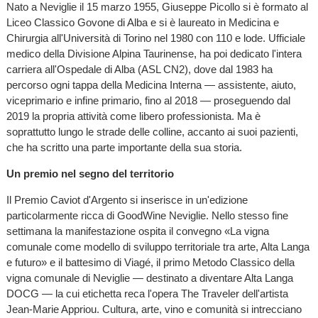
Nato a Neviglie il 15 marzo 1955, Giuseppe Picollo si è formato al
Liceo Classico Govone di Alba e si è laureato in Medicina e
Chirurgia all'Università di Torino nel 1980 con 110 e lode. Ufficiale
medico della Divisione Alpina Taurinense, ha poi dedicato l'intera
carriera all'Ospedale di Alba (ASL CN2), dove dal 1983 ha
percorso ogni tappa della Medicina Interna — assistente, aiuto,
viceprimario e infine primario, fino al 2018 — proseguendo dal
2019 la propria attività come libero professionista. Ma è
soprattutto lungo le strade delle colline, accanto ai suoi pazienti,
che ha scritto una parte importante della sua storia.
Un premio nel segno del territorio
Il Premio Caviot d'Argento si inserisce in un'edizione
particolarmente ricca di GoodWine Neviglie. Nello stesso fine
settimana la manifestazione ospita il convegno «La vigna
comunale come modello di sviluppo territoriale tra arte, Alta Langa
e futuro» e il battesimo di Viagé, il primo Metodo Classico della
vigna comunale di Neviglie — destinato a diventare Alta Langa
DOCG — la cui etichetta reca l'opera The Traveler dell'artista
Jean-Marie Appriou. Cultura, arte, vino e comunità si intrecciano