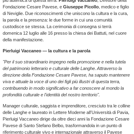
più autentica di questa terra:
Pierluigi Vaccaneo
, Direttore della
Fondazione Cesare Pavese, e
Giuseppe Picollo
, medico e figlio
di Neviglie. Due riconoscimenti che uniscono la cultura e la cura,
la parola e la presenza: le due forme in cui una comunità
custodisce se stessa. La cerimonia di consegna si terrà
domenica 12 luglio alle 16 presso la chiesa dei Battuti, nel cuore
della manifestazione.
Pierluigi Vaccaneo — la cultura e la parola
"Per il suo straordinario impegno nella promozione e nella tutela
del patrimonio letterario e culturale delle Langhe. Attraverso la
direzione della Fondazione Cesare Pavese, ha saputo mantenere
viva e attuale la voce di uno dei figli più illustri di questa terra,
contribuendo in modo significativo a far conoscere al mondo la
profondità culturale e l'identità del nostro territorio".
Manager culturale, saggista e imprenditore, cresciuto tra le colline
delle Langhe e laureato in Lettere Moderne all'Università di Pavia,
Pierluigi Vaccaneo dirige da oltre dieci anni la Fondazione Cesare
Pavese di Santo Stefano Belbo, trasformandola in un punto di
riferimento culturale vivo e internazionale attraverso il Pavese