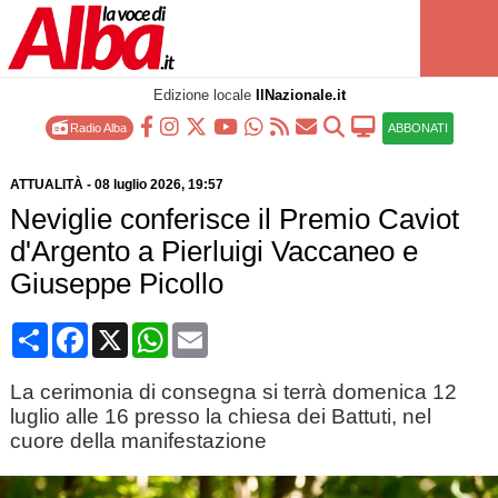
Edizione locale
IlNazionale.it
Radio Alba
ABBONATI
ATTUALITÀ
-
08 luglio 2026
, 19:57
Neviglie conferisce il Premio Caviot
d'Argento a Pierluigi Vaccaneo e
Giuseppe Picollo
Condividi
Facebook
X
WhatsApp
Email
La cerimonia di consegna si terrà domenica 12
luglio alle 16 presso la chiesa dei Battuti, nel
cuore della manifestazione