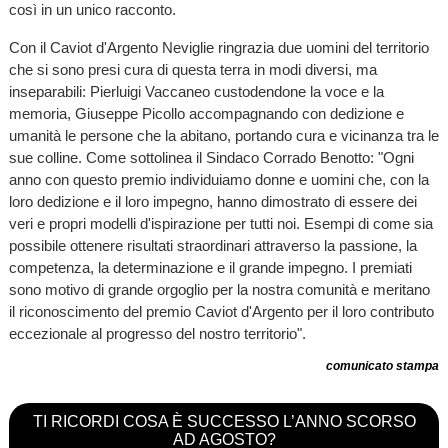
così in un unico racconto.
Con il Caviot d'Argento Neviglie ringrazia due uomini del territorio
che si sono presi cura di questa terra in modi diversi, ma
inseparabili: Pierluigi Vaccaneo custodendone la voce e la
memoria, Giuseppe Picollo accompagnando con dedizione e
umanità le persone che la abitano, portando cura e vicinanza tra le
sue colline. Come sottolinea il Sindaco Corrado Benotto: "Ogni
anno con questo premio individuiamo donne e uomini che, con la
loro dedizione e il loro impegno, hanno dimostrato di essere dei
veri e propri modelli d'ispirazione per tutti noi. Esempi di come sia
possibile ottenere risultati straordinari attraverso la passione, la
competenza, la determinazione e il grande impegno. I premiati
sono motivo di grande orgoglio per la nostra comunità e meritano
il riconoscimento del premio Caviot d'Argento per il loro contributo
eccezionale al progresso del nostro territorio".
comunicato stampa
TI RICORDI COSA È SUCCESSO L’ANNO SCORSO
AD AGOSTO?