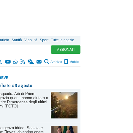
arietà
Sanità
Viabilità
Sport
Tutte le notizie
ABBONATI
Archivio
Mobile
REVE
abato 08 agosto
squadra Aib di Priero
grazia quanti hanno aiutato a
tire l'emergenza degli ultimi
rni [FOTO]
rgenza idrica, Scajola e
io: "Invasi diventino opere