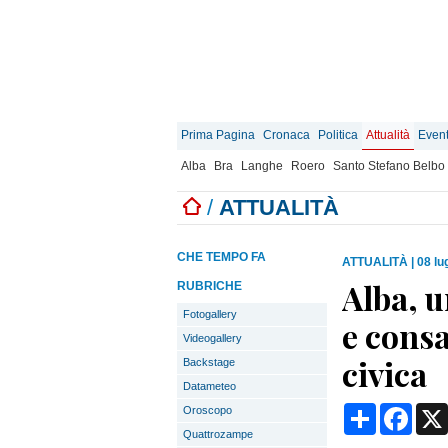
Prima Pagina
Cronaca
Politica
Attualità
Event
Alba
Bra
Langhe
Roero
Santo Stefano Belbo
/
ATTUALITÀ
CHE TEMPO FA
ATTUALITÀ
|
08 lu
Alba, 
RUBRICHE
Fotogallery
e consa
Videogallery
civica
Backstage
Datameteo
Condividi
Face
Oroscopo
Quattrozampe