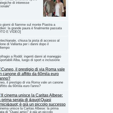
ategiche di interesse
ionale"
o giorni di fiamme sul monte Piastra a
dieri: la grande paura è finalmente passata
OTO E VIDEO]
techianale, chiusa la pista di accesso al
lone di Vallanta per i danni dopo il
ltempo
ifragio a Roddi: ingenti danni al maneggio
Sportabili Alba, luogo di sport e inclusione
eo, il prestigio di via Roma vale un canone
affitto da 60mila euro l'anno?
cinema unisce la Caritas Albese: la prima
ata di "Quasi amici" è già un piccolo