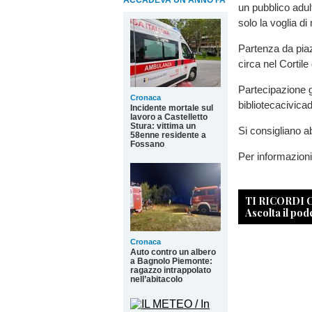
ACCADEVA UN ANNO FA
un pubblico adul
solo la voglia di
Partenza da piaz
circa nel Cortile
Partecipazione g
Cronaca
bibliotecacivica
Incidente mortale sul
lavoro a Castelletto
Stura: vittima un
Si consigliano 
58enne residente a
Fossano
Per informazion
TI RICORDI
Ascolta il pod
Cronaca
Auto contro un albero
a Bagnolo Piemonte:
ragazzo intrappolato
nell’abitacolo