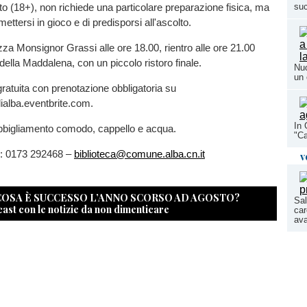
to (18+), non richiede una particolare preparazione fisica, ma
su
 mettersi in gioco e di predisporsi all'ascolto.
za Monsignor Grassi alle ore 18.00, rientro alle ore 21.00
 della Maddalena, con un piccolo ristoro finale.
Nuo
un 
ratuita con prenotazione obbligatoria su
dialba.eventbrite.com.
In 
abbigliamento comodo, cappello e acqua.
"Ca
i: 0173 292468 –
biblioteca@comune.alba.cn.it
v
 COSA È SUCCESSO L’ANNO SCORSO AD AGOSTO?
Sal
cast con le notizie da non dimenticare
car
ava