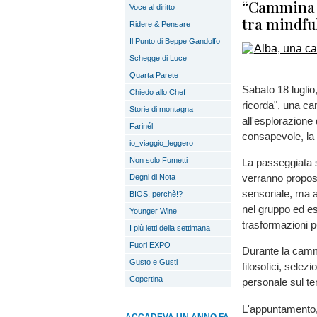
“Cammina r
Voce al diritto
tra mindful
Ridere & Pensare
Il Punto di Beppe Gandolfo
Schegge di Luce
Quarta Parete
Sabato 18 luglio
Chiedo allo Chef
ricorda", una c
Storie di montagna
all'esplorazione
Farinél
consapevole, la s
io_viaggio_leggero
Non solo Fumetti
La passeggiata s
verranno propost
Degni di Nota
sensoriale, ma a
BIOS, perchè!?
nel gruppo ed es
Younger Wine
trasformazioni p
I più letti della settimana
Fuori EXPO
Durante la cammin
Gusto e Gusti
filosofici, sele
Copertina
personale sul tem
L'appuntamento, 