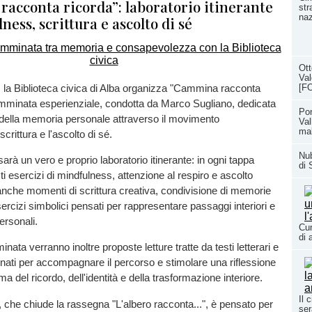
acconta ricorda”: laboratorio itinerante
str
naz
ness, scrittura e ascolto di sé
Ott
Val
, la Biblioteca civica di Alba organizza "Cammina racconta
[F
amminata esperienziale, condotta da Marco Sugliano, dedicata
Pon
 della memoria personale attraverso il movimento
Val
ma
crittura e l'ascolto di sé.
Nub
arà un vero e proprio laboratorio itinerante: in ogni tappa
di 
i esercizi di mindfulness, attenzione al respiro e ascolto
nche momenti di scrittura creativa, condivisione di memorie
ercizi simbolici pensati per rappresentare passaggi interiori e
ersonali.
Cun
di 
ata verranno inoltre proposte letture tratte da testi letterari e
zionati per accompagnare il percorso e stimolare una riflessione
a del ricordo, dell'identità e della trasformazione interiore.
Il 
che chiude la rassegna "L'albero racconta...", è pensato per
ser