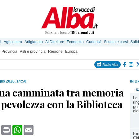
Edizione locale
IlNazionale.it
i
Agricoltura
Artigianato
Al Direttore
Economia
Curiosità
Scuola e corsi
Solid
Provincia
Asti e provincia
Regione
Europa
Radio Alba
glio 2026, 14:50
IN B
una camminata tra memoria
s
La 
pevolezza con la Biblioteca
rin
ges
gio
book
X
Print
WhatsApp
Email
Eme
Cir