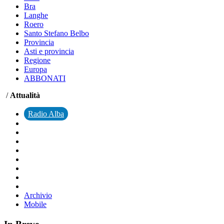
Bra
Langhe
Roero
Santo Stefano Belbo
Provincia
Asti e provincia
Regione
Europa
ABBONATI
/
Attualità
Radio Alba
Archivio
Mobile