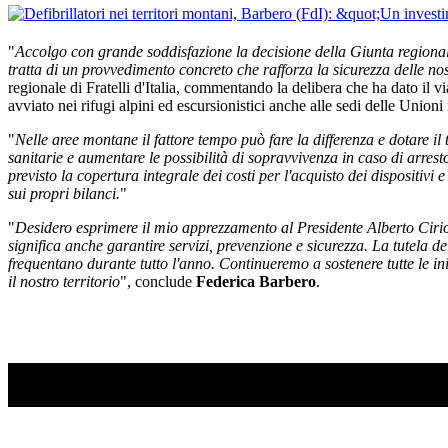
"
Accolgo con grande soddisfazione la decisione della Giunta regionale di
tratta di un provvedimento concreto che rafforza la sicurezza delle no
regionale di Fratelli d'Italia, commentando la delibera che ha dato il 
avviato nei rifugi alpini ed escursionistici anche alle sedi delle Unioni
"
Nelle aree montane il fattore tempo può fare la differenza e dotare il
sanitarie e aumentare le possibilità di sopravvivenza in caso di arres
previsto la copertura integrale dei costi per l'acquisto dei dispositiv
sui propri bilanci.
"
"
Desidero esprimere il mio apprezzamento al Presidente Alberto Cirio
significa anche garantire servizi, prevenzione e sicurezza. La tutela dell
frequentano durante tutto l'anno. Continueremo a sostenere tutte le ini
il nostro territorio
", conclude
Federica Barbero
.
TI RICORDI COSA È SUCCESSO L’ANNO SCOR
Ascolta il podcast con le notizie da non dimenticare