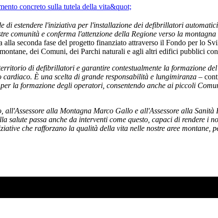
 estendere l'iniziativa per l'installazione dei defibrillatori automatici
stre comunità e conferma l'attenzione della Regione verso la montagna e 
via alla seconda fase del progetto finanziato attraverso il Fondo per lo
 montane, dei Comuni, dei Parchi naturali e agli altri edifici pubblici con
 territorio di defibrillatori e garantire contestualmente la formazione de
to cardiaco. È una scelta di grande responsabilità e lungimiranza
– conti
i e per la formazione degli operatori, consentendo anche ai piccoli Comu
, all'Assessore alla Montagna Marco Gallo e all'Assessore alla Sanità 
a salute passa anche da interventi come questo, capaci di rendere i nostri 
ziative che rafforzano la qualità della vita nelle nostre aree montane, p
SO AD AGOSTO?