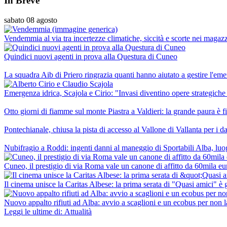
In Breve
sabato 08 agosto
Vendemmia al via tra incertezze climatiche, siccità e scorte nei magazz
Quindici nuovi agenti in prova alla Questura di Cuneo
La squadra Aib di Priero ringrazia quanti hanno aiutato a gestire l'e
Emergenza idrica, Scajola e Cirio: "Invasi diventino opere strategiche 
Otto giorni di fiamme sul monte Piastra a Valdieri: la grande paura
Pontechianale, chiusa la pista di accesso al Vallone di Vallanta per i 
Nubifragio a Roddi: ingenti danni al maneggio di Sportabili Alba, luog
Cuneo, il prestigio di via Roma vale un canone di affitto da 60mila eu
Il cinema unisce la Caritas Albese: la prima serata di "Quasi amici" è
Nuovo appalto rifiuti ad Alba: avvio a scaglioni e un ecobus per non l
Leggi le ultime di: Attualità