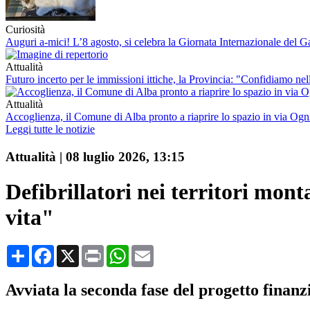
Curiosità
Auguri a-mici! L’8 agosto, si celebra la Giornata Internazionale del G
Attualità
Futuro incerto per le immissioni ittiche, la Provincia: "Confidiamo nel
Attualità
Accoglienza, il Comune di Alba pronto a riaprire lo spazio in via Ogn
Leggi tutte le notizie
Attualità
|
08 luglio 2026, 13:15
Defibrillatori nei territori mon
vita"
Condividi
Facebook
X
Print
WhatsApp
Email
Avviata la seconda fase del progetto finan