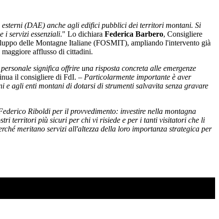
 esterni (DAE) anche agli edifici pubblici dei territori montani. Si
i servizi essenziali
." Lo dichiara
Federica Barbero
, Consigliere
 Sviluppo delle Montagne Italiane (FOSMIT), ampliando l'intervento già
 maggiore afflusso di cittadini.
l personale significa offrire una risposta concreta alle emergenze
nua il consigliere di FdI. –
Particolarmente importante è aver
ni e agli enti montani di dotarsi di strumenti salvavita senza gravare
Federico Riboldi per il provvedimento: investire nella montagna
territori più sicuri per chi vi risiede e per i tanti visitatori che li
erché meritano servizi all'altezza della loro importanza strategica per