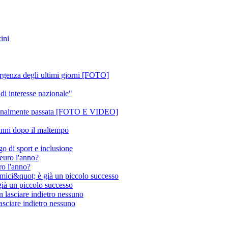
ini
mergenza degli ultimi giorni [FOTO]
di interesse nazionale"
 è finalmente passata [FOTO E VIDEO]
danni dopo il maltempo
o di sport e inclusione
ro l'anno?
 già un piccolo successo
asciare indietro nessuno