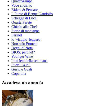
Quattrozampe
Voce al diritto
Ridere & Pensare
Il Punto di Beppe Gandolfo
Schegge di Luce
Quarta Parete
Chiedo allo Chef
Storie di montagna
Farinél
io_viaggio_leggero
Non solo Fumetti
Degni di Nota
BIOS, perchè!?
Younger Wine
I più letti della settimana
Fuori EXPO
Gusto e Gusti
Copertina
Accadeva un anno fa