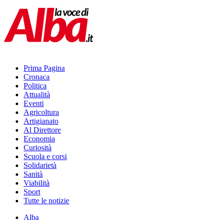
Prima Pagina
Cronaca
Politica
Attualità
Eventi
Agricoltura
Artigianato
Al Direttore
Economia
Curiosità
Scuola e corsi
Solidarietà
Sanità
Viabilità
Sport
Tutte le notizie
Alba