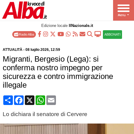
Edizione locale
IlNazionale.it
Radio Alba
ABBONATI
ATTUALITÀ
-
08 luglio 2026
, 12:59
Migranti, Bergesio (Lega): si
conferma nostro impegno per
sicurezza e contro immigrazione
illegale
Condividi
Facebook
X
WhatsApp
Email
Lo dichiara il senatore di Cervere