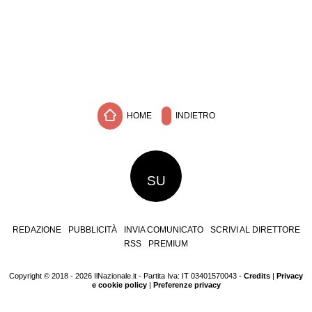
HOME
INDIETRO
SU
REDAZIONE
PUBBLICITÀ
INVIA COMUNICATO
SCRIVI AL DIRETTORE
RSS
PREMIUM
Copyright © 2018 - 2026 IlNazionale.it - Partita Iva: IT 03401570043 -
Credits
|
Privacy
e cookie policy
|
Preferenze privacy