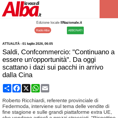
Edizione locale
IlNazionale.it
Radio Alba
ABBONATI
ATTUALITÀ
-
01 luglio 2026
, 06:05
Saldi, Confcommercio: "Continuano a
essere un'opportunità". Da oggi
scattano i dazi sui pacchi in arrivo
dalla Cina
Condividi
Facebook
X
WhatsApp
Email
Roberto Ricchiardi, referente provinciale di
Federmoda, interviene sul tema delle vendite di
fine stagione e sulle grandi piattaforme extra UE,
che vendono articoli a prezzi stracciati. "Rispettino