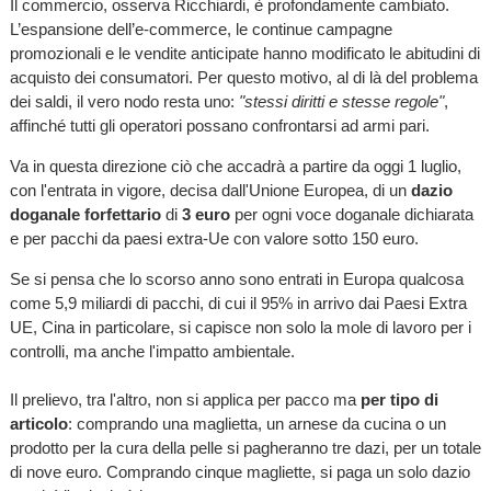
Il commercio, osserva Ricchiardi, è profondamente cambiato.
L’espansione dell’e-commerce, le continue campagne
promozionali e le vendite anticipate hanno modificato le abitudini di
acquisto dei consumatori. Per questo motivo, al di là del problema
dei saldi, il vero nodo resta uno:
"stessi diritti e stesse regole"
,
affinché tutti gli operatori possano confrontarsi ad armi pari.
Va in questa direzione ciò che accadrà a partire da oggi 1 luglio,
con l'entrata in vigore, decisa dall'Unione Europea, di un
dazio
doganale forfettario
di
3 euro
per ogni voce doganale dichiarata
e per pacchi da paesi extra-Ue con valore sotto 150 euro.
Se si pensa che lo scorso anno sono entrati in Europa qualcosa
come 5,9 miliardi di pacchi, di cui il 95% in arrivo dai Paesi Extra
UE, Cina in particolare, si capisce non solo la mole di lavoro per i
controlli, ma anche l'impatto ambientale.
Il prelievo, tra l'altro, non si applica per pacco ma
per tipo di
articolo
: comprando una maglietta, un arnese da cucina o un
prodotto per la cura della pelle si pagheranno tre dazi, per un totale
di nove euro. Comprando cinque magliette, si paga un solo dazio