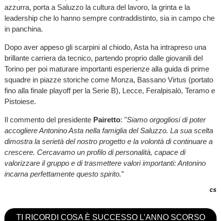
azzurra, porta a Saluzzo la cultura del lavoro, la grinta e la
leadership che lo hanno sempre contraddistinto, sia in campo che
in panchina.
Dopo aver appeso gli scarpini al chiodo, Asta ha intrapreso una
brillante carriera da tecnico, partendo proprio dalle giovanili del
Torino per poi maturare importanti esperienze alla guida di prime
squadre in piazze storiche come Monza, Bassano Virtus (portato
fino alla finale playoff per la Serie B), Lecce, Feralpisalò, Teramo e
Pistoiese.
Il commento del presidente
Pairetto
: "
Siamo orgogliosi di poter
accogliere Antonino Asta nella famiglia del Saluzzo. La sua scelta
dimostra la serietà del nostro progetto e la volontà di continuare a
crescere. Cercavamo un profilo di personalità, capace di
valorizzare il gruppo e di trasmettere valori importanti: Antonino
incarna perfettamente questo spirito.
”
cs
TI RICORDI COSA È SUCCESSO L’ANNO SCORSO