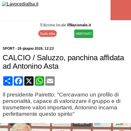
Edizione locale
IlNazionale.it
Radio Alba
ABBONATI
SPORT
-
26 giugno 2026
, 12:23
CALCIO / Saluzzo, panchina affidata
ad Antonino Asta
Condividi
Facebook
X
WhatsApp
Email
Il presidente Pairetto: "Cercavamo un profilo di
personalità, capace di valorizzare il gruppo e di
trasmettere valori importanti, Antonino incarna
perfettamente questo spirito"