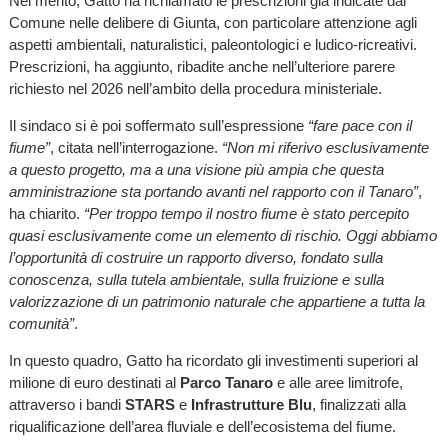
Nel merito, Gatto ha richiamato le prescrizioni già indicate dal
Comune nelle delibere di Giunta, con particolare attenzione agli
aspetti ambientali, naturalistici, paleontologici e ludico-ricreativi.
Prescrizioni, ha aggiunto, ribadite anche nell’ulteriore parere
richiesto nel 2026 nell’ambito della procedura ministeriale.
Il sindaco si è poi soffermato sull’espressione
“fare pace con il
fiume”
, citata nell’interrogazione.
“Non mi riferivo esclusivamente
a questo progetto, ma a una visione più ampia che questa
amministrazione sta portando avanti nel rapporto con il Tanaro”
,
ha chiarito.
“Per troppo tempo il nostro fiume è stato percepito
quasi esclusivamente come un elemento di rischio. Oggi abbiamo
l’opportunità di costruire un rapporto diverso, fondato sulla
conoscenza, sulla tutela ambientale, sulla fruizione e sulla
valorizzazione di un patrimonio naturale che appartiene a tutta la
comunità”
.
In questo quadro, Gatto ha ricordato gli investimenti superiori al
milione di euro destinati al
Parco Tanaro
e alle aree limitrofe,
attraverso i bandi
STARS
e
Infrastrutture Blu
, finalizzati alla
riqualificazione dell’area fluviale e dell’ecosistema del fiume.