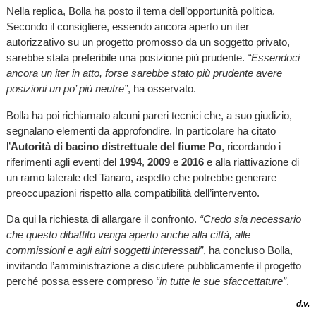
Nella replica, Bolla ha posto il tema dell’opportunità politica.
Secondo il consigliere, essendo ancora aperto un iter
autorizzativo su un progetto promosso da un soggetto privato,
sarebbe stata preferibile una posizione più prudente.
“Essendoci
ancora un iter in atto, forse sarebbe stato più prudente avere
posizioni un po’ più neutre”
, ha osservato.
Bolla ha poi richiamato alcuni pareri tecnici che, a suo giudizio,
segnalano elementi da approfondire. In particolare ha citato
l’
Autorità di bacino distrettuale del fiume Po
, ricordando i
riferimenti agli eventi del
1994
,
2009
e
2016
e alla riattivazione di
un ramo laterale del Tanaro, aspetto che potrebbe generare
preoccupazioni rispetto alla compatibilità dell’intervento.
Da qui la richiesta di allargare il confronto.
“Credo sia necessario
che questo dibattito venga aperto anche alla città, alle
commissioni e agli altri soggetti interessati”
, ha concluso Bolla,
invitando l’amministrazione a discutere pubblicamente il progetto
perché possa essere compreso
“in tutte le sue sfaccettature”
.
d.v.