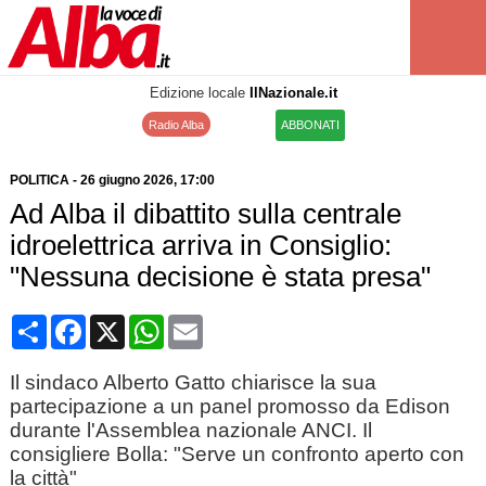
Edizione locale
IlNazionale.it
Radio Alba
ABBONATI
POLITICA
-
26 giugno 2026
, 17:00
Ad Alba il dibattito sulla centrale
idroelettrica arriva in Consiglio:
"Nessuna decisione è stata presa"
Condividi
Facebook
X
WhatsApp
Email
Il sindaco Alberto Gatto chiarisce la sua
partecipazione a un panel promosso da Edison
durante l'Assemblea nazionale ANCI. Il
consigliere Bolla: "Serve un confronto aperto con
la città"