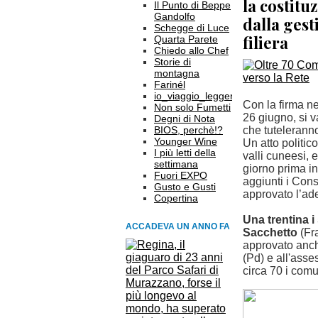
la costitu
Il Punto di Beppe
Gandolfo
dalla gest
Schegge di Luce
filiera
Quarta Parete
Chiedo allo Chef
Storie di
montagna
Farinél
io_viaggio_leggero
Con la firma n
Non solo Fumetti
26 giugno, si v
Degni di Nota
BIOS, perchè!?
che tuteleran
Younger Wine
Un atto politico
I più letti della
valli cuneesi, 
settimana
giorno prima i
Fuori EXPO
aggiunti i Cons
Gusto e Gusti
approvato l’ade
Copertina
Una trentina i
ACCADEVA UN ANNO FA
Sacchetto
(Fra
approvato anch
(Pd) e all'ass
circa 70 i comu