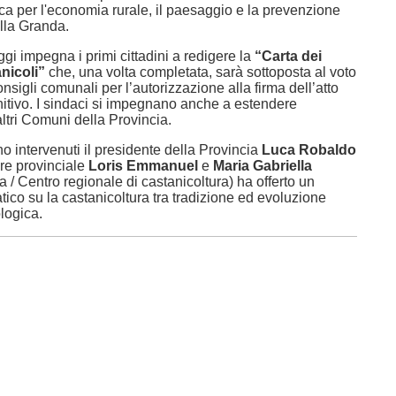
ica per l'economia rurale, il paesaggio e la prevenzione
ella Granda.
oggi impegna i primi cittadini a redigere la
“Carta dei
nicoli”
che, una volta completata, sarà sottoposta al voto
onsigli comunali per l’autorizzazione alla firma dell’atto
initivo. I sindaci si impegnano anche a estendere
ltri Comuni della Provincia.
no intervenuti il presidente della Provincia
Luca Robaldo
ere provinciale
Loris Emmanuel
e
Maria Gabriella
a / Centro regionale di castanicoltura) ha offerto un
tico su la castanicoltura tra tradizione ed evoluzione
logica.