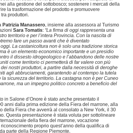
ei alla gestione del sottobosco; sostenere i mercati della
rire la trasformazione del prodotto e promuovere
tra produttori.
ca
Patrizia Manassero
, insieme alla assessora al Turismo
tazioni
Sara Tomatis
:
“La firma di oggi rappresenta una
stro territorio e per l’intera Provincia. Con la nascita di
tremo fare un passo avanti che è diventato
oggi. La castanicoltura non è solo una tradizione storica
 ma è un elemento economico importante e un presidio
contro il dissesto idrogeologico e l’abbandono delle nostre
uniti come territorio ci permetterà di far valere con più
 dei nostri produttori, a partire dalla necessità di deroghe
miti agli abbruciamenti, garantendo al contempo la tutela
 la sicurezza del territorio. La castagna non è per Cuneo
marrone, ma un impegno politico concreto a beneficio del
to in Salone d’Onore è stato anche presentato il
0 anni dalla prima edizione della Fiera del marrone, alla
cio della Fiera che avverrà al consolato a New York, il 30
o. Questa presentazione è stata voluta per sottolineare
nternazionale della fiera del marrone, vocazione
 riconoscimento proprio quest’anno della qualifica di
 da parte della Regione Piemonte.