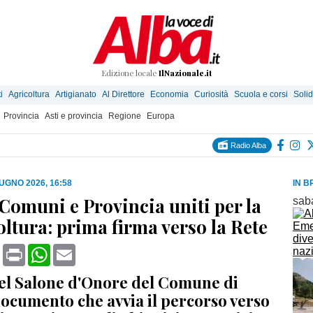
Edizione locale
IlNazionale.it
i
Agricoltura
Artigianato
Al Direttore
Economia
Curiosità
Scuola e corsi
Solid
Provincia
Asti e provincia
Regione
Europa
Radio Alba
IUGNO 2026, 16:58
IN B
 Comuni e Provincia uniti per la
sab
oltura: prima firma verso la Rete
Emer
dive
book
X
Print
WhatsApp
Email
naz
el Salone d'Onore del Comune di
documento che avvia il percorso verso