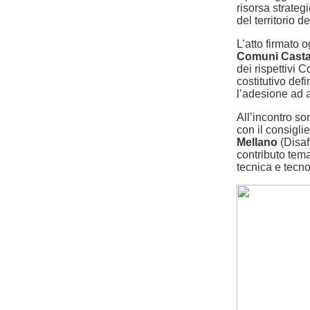
risorsa strateg
del territorio d
L’atto firmato 
Comuni Casta
dei rispettivi C
costitutivo def
l’adesione ad a
All’incontro so
con il consigli
Mellano
(Disaf
contributo tema
tecnica e tecno