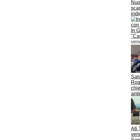
Nuov
scag
ind
In 
"Cas
ven
Salv
Rogg
chie
anti
A6 T
vers
Sopr