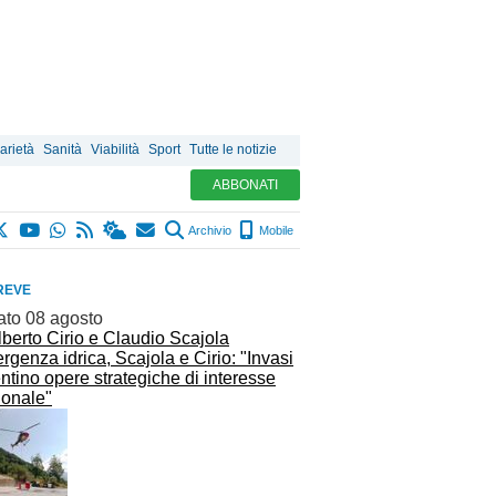
arietà
Sanità
Viabilità
Sport
Tutte le notizie
ABBONATI
Archivio
Mobile
REVE
ato 08 agosto
genza idrica, Scajola e Cirio: "Invasi
ntino opere strategiche di interesse
ionale"