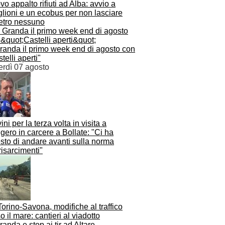
o appalto rifiuti ad Alba: avvio a
lioni e un ecobus per non lasciare
ietro nessuno
Granda il primo week end di agosto con
telli aperti"
erdì 07 agosto
ini per la terza volta in visita a
ero in carcere a Bollate: "Ci ha
sto di andare avanti sulla norma
risarcimenti"
orino-Savona, modifiche al traffico
o il mare: cantieri al viadotto
anda e stop ai tir ad Altare