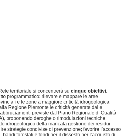
 Rete territoriale si concentrerà su
cinque obiettivi
,
atto programmatico: rilevare e mappare le aree
vinciali e le zone a maggiore criticità idrogeologica;
lla Regione Piemonte le criticità generate dalle
i abbruciamenti previste dal Piano Regionale di Qualità
A), proponendo deroghe o rimodulazioni tecniche;
tto idrogeologico della mancata gestione dei residui
nire strategie condivise di prevenzione; favorire l’accesso
, bandi forestali e fondi per il dissesto per l’acquisto di