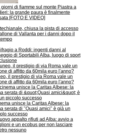
 giorni di fiamme sul monte Piastra a
ieri: la grande paura è finalmente
sata [FOTO E VIDEO]
echianale, chiusa la pista di accesso
allone di Vallanta per i danni dopo il
tempo
fragio a Roddi: ingenti danni al
ggio di Sportabili Alba, luogo di sport
clusione
o, il prestigio di via Roma vale un
ne di affitto da 60mila euro l'anno?
inema unisce la Caritas Albese: la
a serata di "Quasi amici" è già un
colo successo