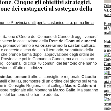
zione. Cinque gli obiettivi strategici,
Otto
ione dei castagneti al sostegno della
Vald
pas
Pont
al V
mal
el Salone d'Onore del Comune di Cuneo di oggi, venerdì
a verso la costituzione della
Rete dei Comuni cuneesi
Nubi
no, promuoveranno e
valorizzeranno la castanicoltura
.
mane
 e concreto atteso da tutto il territorio, soprattutto della
e in
e che prende forma dopo l'approvazione degli ordini del
n Provincia e poi in Comune a Cuneo, ma a cui si sono
igli comunali di circa 70 comuni del territorio che hanno
Cune
sione all’atto di indirizzo.
cano
 sindaci presenti
oltre al consigliere regionale
Claudio
telli d'Italia), promotore di un ordine del giorno sul tema
e in Consiglio Regionale, al collega
Mauro Calderoni
Il c
essore regionale alla Montagna
Marco Gallo
. Ma saranno
prim
ni del territorio che hanno aderito.
pic