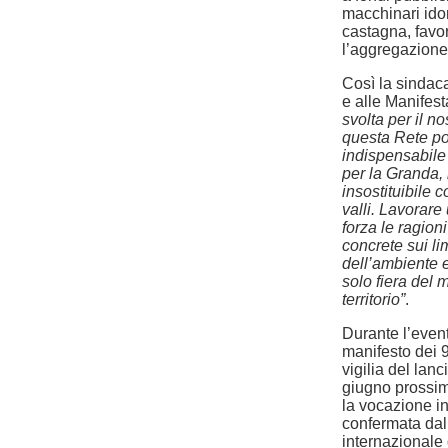
macchinari idon
castagna, favo
l’aggregazione 
Così la sinda
e alle Manifes
svolta per il no
questa Rete po
indispensabile 
per la Granda,
insostituibile 
valli. Lavorare 
forza le ragioni
concrete sui li
dell’ambiente e
solo fiera del 
territorio”
.
Durante l’even
manifesto dei 9
vigilia del lan
giugno prossim
la vocazione i
confermata dal
internazionale