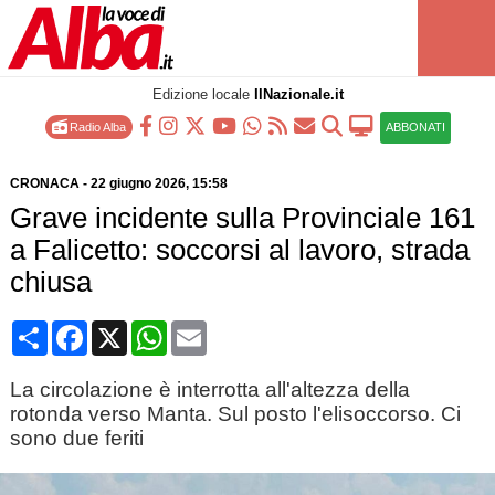
Edizione locale
IlNazionale.it
Radio Alba
ABBONATI
CRONACA
-
22 giugno 2026
, 15:58
Grave incidente sulla Provinciale 161
a Falicetto: soccorsi al lavoro, strada
chiusa
Condividi
Facebook
X
WhatsApp
Email
La circolazione è interrotta all'altezza della
rotonda verso Manta. Sul posto l'elisoccorso. Ci
sono due feriti