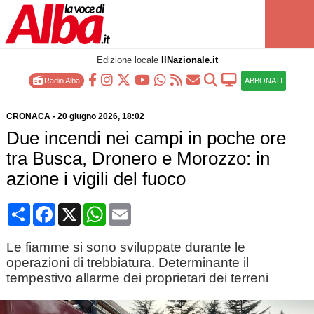
Edizione locale
IlNazionale.it
Radio Alba
ABBONATI
CRONACA
-
20 giugno 2026
, 18:02
Due incendi nei campi in poche ore
tra Busca, Dronero e Morozzo: in
azione i vigili del fuoco
Condividi
Facebook
X
WhatsApp
Email
Le fiamme si sono sviluppate durante le
operazioni di trebbiatura. Determinante il
tempestivo allarme dei proprietari dei terreni