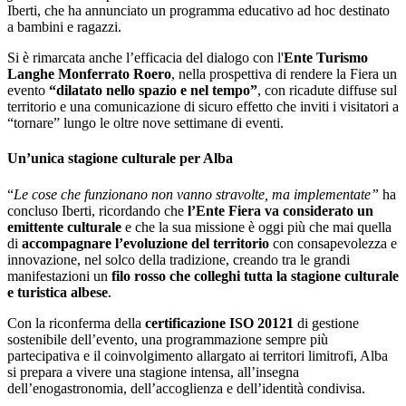
Iberti, che ha annunciato un programma educativo ad hoc destinato
a bambini e ragazzi.
Si è rimarcata anche l’efficacia del dialogo con l'
Ente Turismo
Langhe Monferrato Roero
, nella prospettiva di rendere la Fiera un
evento
“dilatato nello spazio e nel tempo”
, con ricadute diffuse sul
territorio e una comunicazione di sicuro effetto che inviti i visitatori a
“tornare” lungo le oltre nove settimane di eventi.
Un’unica stagione culturale per Alba
“
Le cose che funzionano non vanno stravolte, ma implementate”
ha
concluso Iberti, ricordando che
l’Ente Fiera va considerato un
emittente culturale
e che la sua missione è oggi più che mai quella
di
accompagnare l’evoluzione del territorio
con consapevolezza e
innovazione, nel solco della tradizione, creando tra le grandi
manifestazioni un
filo rosso che colleghi tutta la stagione culturale
e turistica albese
.
Con la riconferma della
certificazione ISO 20121
di gestione
sostenibile dell’evento, una programmazione sempre più
partecipativa e il coinvolgimento allargato ai territori limitrofi, Alba
si prepara a vivere una stagione intensa, all’insegna
dell’enogastronomia, dell’accoglienza e dell’identità condivisa.