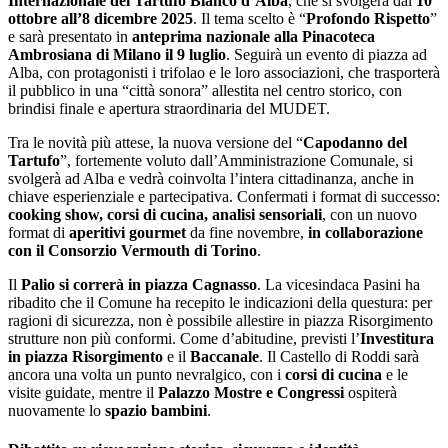
Internazionale del Tartufo Bianco d’Alba
, che si svolgerà dal
10
ottobre all’8 dicembre 2025
. Il tema scelto è “
Profondo Rispetto
”
e sarà presentato in
anteprima nazionale alla Pinacoteca
Ambrosiana di Milano il 9 luglio
. Seguirà un evento di piazza ad
Alba, con protagonisti i trifolao e le loro associazioni, che trasporterà
il pubblico in una “città sonora” allestita nel centro storico, con
brindisi finale e apertura straordinaria del MUDET.
Tra le novità più attese, la nuova versione del “
Capodanno del
Tartufo
”, fortemente voluto dall’Amministrazione Comunale, si
svolgerà ad Alba e vedrà coinvolta l’intera cittadinanza, anche in
chiave esperienziale e partecipativa. Confermati i format di successo:
cooking show, corsi di cucina, analisi sensoriali
, con un nuovo
format di
aperitivi gourmet
da fine novembre,
in collaborazione
con il Consorzio Vermouth di Torino
.
Il
Palio si correrà in piazza Cagnasso
. La vicesindaca Pasini ha
ribadito che il Comune ha recepito le indicazioni della questura: per
ragioni di sicurezza, non è possibile allestire in piazza Risorgimento
strutture non più conformi. Come d’abitudine, previsti l’
Investitura
in piazza Risorgimento
e il
Baccanale
. Il Castello di Roddi sarà
ancora una volta un punto nevralgico, con i
corsi di cucina
e le
visite guidate, mentre il
Palazzo Mostre e Congressi
ospiterà
nuovamente lo
spazio bambini
.