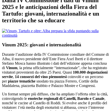
Dalla IV Commissione i dati di Vinum
2025 e le anticipazioni della Fiera del
Tartufo: giovani, internazionalità e un
territorio che sa educare
Vinum 2025: giovani e internazionalità
Durante l’audizione della IV Commissione consiliare del Comune di
Alba, il nuovo presidente dell’Ente Fiera Axel Iberti e il direttore
Stefano Mosca hanno illustrato i dati dell’edizione appena conclusa
di
Vinum
, la prima ufficialmente “internazionale”, che ha registrato
visitatori provenienti da oltre 25 Paesi. Quasi
100.000 degustazioni
servite
,
14 consorzi del vino piemontesi
coinvolti e un percorso
per
piazze tematiche
snodato tra piazza Ferrero, Cortile della
Maddalena, piazzetta Bubbio e Palazzo Mostre e Congressi.
Un format sempre più diffuso, che ha ampliato l’offerta oltre la città,
coinvolgendo le
enoteche regionali di Canelli, Barolo e Canale
,
nonché le cucine al Castello di Roddi. Si evolve anche il profilo del
visitatore: l’età media degli enoturisti si abbassa, cresce l’interesse