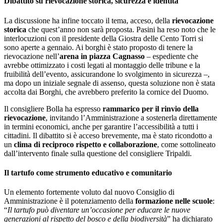
Dibattito su rievocazione storica, sicurezza e identità
La discussione ha infine toccato il tema, acceso, della
rievocazione
storica
che quest’anno non sarà proposta. Pasini ha reso noto che le
interlocuzioni con il presidente della Giostra delle Cento Torri si
sono aperte a gennaio. Ai borghi è stato proposto di tenere la
rievocazione nell’
arena in piazza Cagnasso
– espediente che
avrebbe ottimizzato i costi legati al montaggio delle tribune e la
fruibilità dell’evento, assicurandone lo svolgimento in sicurezza –,
ma dopo un iniziale segnale di assenso, questa soluzione non è stata
accolta dai Borghi, che avrebbero preferito la cornice del Duomo.
Il consigliere Bolla ha espresso
rammarico per il rinvio della
rievocazione
, invitando l’Amministrazione a sostenerla direttamente
in termini economici, anche per garantire l’accessibilità a tutti i
cittadini. Il dibattito si è acceso brevemente, ma è stato ricondotto a
un
clima di reciproco rispetto e collaborazione
, come sottolineato
dall’intervento finale sulla questione del consigliere Tripaldi.
Il tartufo come strumento educativo e comunitario
Un elemento fortemente voluto dal nuovo Consiglio di
Amministrazione è il potenziamento della
formazione nelle scuole
:
“
Il tartufo può diventare un’occasione per educare le nuove
generazioni al rispetto del bosco e della biodiversità
” ha dichiarato