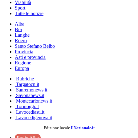
Viabilità
Sport
Tutte le notizie
Alba
Bra
Langhe
Roero
Santo Stefano Belbo
Provincia
Asti e provincia
Regione
Europa
Rubriche
Targatocn.it
Sanremonews.it
Savonanews.it
Montecarlonews.it
Torinoggi.it
Lavocediasti.it
Lavocedigenova.it
Edizione locale
IlNazionale.it
Radio Alba