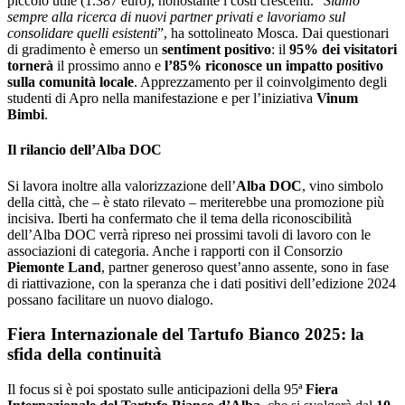
piccolo utile (1.387 euro), nonostante i costi crescenti. “
Siamo
sempre alla ricerca di nuovi partner privati e lavoriamo sul
consolidare quelli esistenti
”, ha sottolineato Mosca. Dai questionari
di gradimento è emerso un
sentiment positivo
: il
95% dei visitatori
tornerà
il prossimo anno e
l’85% riconosce un impatto positivo
sulla comunità locale
. Apprezzamento per il coinvolgimento degli
studenti di Apro nella manifestazione e per l’iniziativa
Vinum
Bimbi
.
Il rilancio dell’Alba DOC
Si lavora inoltre alla valorizzazione dell’
Alba DOC
, vino simbolo
della città, che – è stato rilevato – meriterebbe una promozione più
incisiva. Iberti ha confermato che il tema della riconoscibilità
dell’Alba DOC verrà ripreso nei prossimi tavoli di lavoro con le
associazioni di categoria. Anche i rapporti con il Consorzio
Piemonte Land
, partner generoso quest’anno assente, sono in fase
di riattivazione, con la speranza che i dati positivi dell’edizione 2024
possano facilitare un nuovo dialogo.
Fiera Internazionale del Tartufo Bianco 2025: la
sfida della continuità
Il focus si è poi spostato sulle anticipazioni della 95ª
Fiera