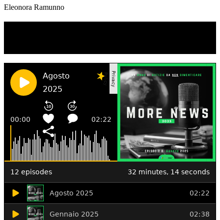
Eleonora Ramunno
TI RICORDI COSA È SUCCESSO L’ANNO
SCORSO AD AGOSTO?
Ascolta il podcast con le notizie da non dimenticare