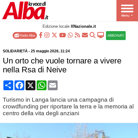
Edizione locale
IlNazionale.it
Radio Alba
ABBONATI
SOLIDARIETÀ
-
25 maggio 2026
, 11:24
Un orto che vuole tornare a vivere
nella Rsa di Neive
Condividi
Facebook
X
WhatsApp
Email
Turismo in Langa lancia una campagna di
crowdfunding per riportare la terra e la memoria al
centro della vita degli anziani