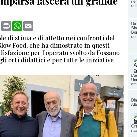
omparsa lascerà un grande
ne
sul
book
X
Print
WhatsApp
Email
Da 
Sba
Bor
le di stima e di affetto nei confronti del
del
Slow Food, che ha dimostrato in questi
disfazione per l’operato svolto da Fossano
li orti didattici e per tutte le iniziative
L’a
Uni
ami
Dim
Alb
Gra
nas