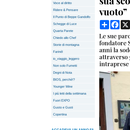
sua sc
Voce al diritto
vuoto”
Ridere & Pensare
Il Punto di Beppe Gandolfo
Condividi
Face
Schegge di Luce
Quarta Parete
Le sue paro
Chiedo allo Chef
fondatore 
Storie di montagna
anni la sod
Farinél
attraverso g
io_viaggio_leggero
intraprese
Non solo Fumetti
Degni di Nota
BIOS, perchè!?
Younger Wine
I più letti della settimana
Fuori EXPO
Gusto e Gusti
Copertina