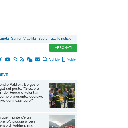
arietà
Sanità
Viabilità
Sport
Tutte le notizie
ABBONATI
Archivio
Mobile
REVE
endio Valdieri, Bergesio
ga) sul posto: "Grazie a
ili del Fuoco e volontari. Il
erno è presente: decisivo
rrivo dei mezzi aerei"
 quel monte c'è un
rello": pioggia a San
enzo di Valdieri, ma