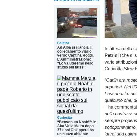
ACCADEVA UN ANNO FA
Politica
Ad Alba si rilancia il
In attesa della
collegamento viario
Petrini
(che si s
verso Cantina Roddi.
L'Amministrazione:
varie attribuzion
“Lo valuteremo nello
studio sui flussi”
Condotta Slow 
“
Carlin era molto 
superiori. Nel 2
Fossano. Lo rico
qualcuno che, do
–
ha commentato
nella nostra ass
Curiosità
sempre propenso 
“Benvenuto Noah!”: in
Alta Valle Maira dopo
sottoponevamo. 
37 anni Chiappera ha
‘darci una calma
un nuovo abitante