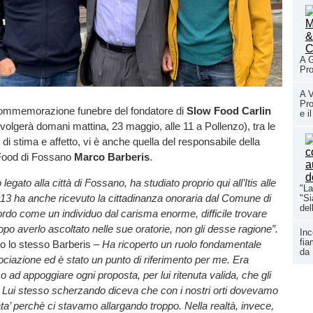
A G
Pro
A V
Pro
 commemorazione funebre del fondatore di
Slow Food Carlin
e i
volgerà domani mattina, 23 maggio, alle 11 a Pollenzo), tra le
i di stima e affetto, vi è anche quella del responsabile della
Food di Fossano
Marco Barberis
.
legato alla città di Fossano, ha studiato proprio qui all’Itis alle
"La
013 ha anche ricevuto la cittadinanza onoraria dal Comune di
"Si
del
rdo come un individuo dal carisma enorme, difficile trovare
po averlo ascoltato nelle sue oratorie, non gli desse ragione”.
Inc
fia
 lo stesso Barberis
– Ha ricoperto un ruolo fondamentale
da 
ociazione ed è stato un punto di riferimento per me. Era
ad appoggiare ogni proposta, per lui ritenuta valida, che gli
Lui stesso scherzando diceva che con i nostri orti dovevamo
ta’ perchè ci stavamo allargando troppo. Nella realtà, invece,