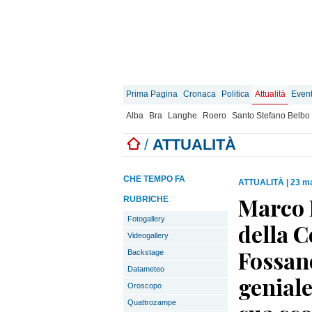
Prima Pagina
Cronaca
Politica
Attualità
Event
Alba
Bra
Langhe
Roero
Santo Stefano Belbo
/
ATTUALITÀ
CHE TEMPO FA
ATTUALITÀ
|
23 ma
Marco 
RUBRICHE
Fotogallery
della 
Videogallery
Fossano
Backstage
Datameteo
geniale
Oroscopo
Quattrozampe