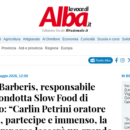
Edizione locale
IlNazionale.it
i
Agricoltura
Artigianato
Al Direttore
Economia
Curiosità
Scuola e corsi
Solid
Provincia
Asti e provincia
Regione
Europa
Radio Alba
ggio 2026, 12:00
IN B
Barberis, responsabile
Inc
(Le
Condotta Slow Food di
Vig
Gov
l'a
: “Carlin Petrini oratore
, partecipe e immenso, la
"Su
omb
Lor