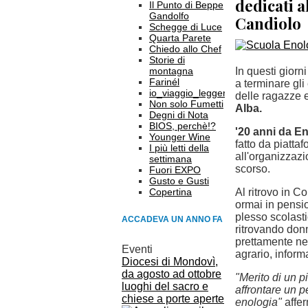
dedicati a
Il Punto di Beppe
Gandolfo
Candiolo
Schegge di Luce
Quarta Parete
Chiedo allo Chef
Storie di
montagna
In questi giorn
Farinél
a terminare gli
io_viaggio_leggero
delle ragazze e
Non solo Fumetti
Alba.
Degni di Nota
BIOS, perchè!?
'20 anni da En
Younger Wine
fatto da piatta
I più letti della
all'organizzaz
settimana
scorso.
Fuori EXPO
Gusto e Gusti
Copertina
Al ritrovo in Co
ormai in pensio
plesso scolasti
ACCADEVA UN ANNO FA
ritrovando donn
prettamente ne
Eventi
agrario, inform
Diocesi di Mondovì,
da agosto ad ottobre
"Merito di un p
luoghi del sacro e
affrontare un p
chiese a porte aperte
enologia"
affer