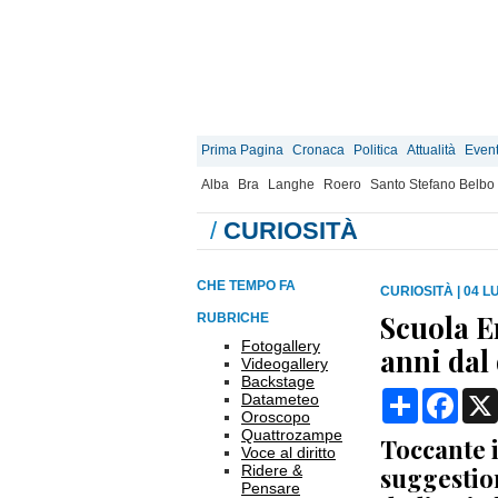
Prima Pagina
Cronaca
Politica
Attualità
Event
Alba
Bra
Langhe
Roero
Santo Stefano Belbo
/
CURIOSITÀ
CHE TEMPO FA
CURIOSITÀ
|
04 LU
Scuola En
RUBRICHE
Fotogallery
anni dal
Videogallery
Backstage
Condividi
Face
Datameteo
Oroscopo
Quattrozampe
Toccante i
Voce al diritto
Ridere &
suggestion
Pensare