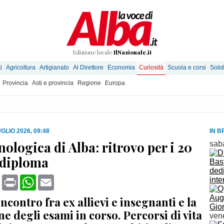
Edizione locale
IlNazionale.it
i
Agricoltura
Artigianato
Al Direttore
Economia
Curiosità
Scuola e corsi
Solid
Provincia
Asti e provincia
Regione
Europa
GLIO 2026, 09:48
IN B
ologica di Alba: ritrovo per i 20
sab
 diploma
Bast
ded
book
X
Print
WhatsApp
Email
inte
Augu
ncontro fra ex allievi e insegnanti e la
Gior
e degli esami in corso. Percorsi di vita
ven