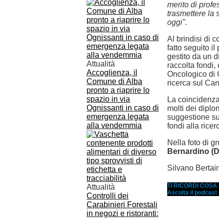
merito di profe
trasmettere la
oggi".
Al brindisi di 
fatto seguito i
gestito da un d
Attualità
raccolta fondi, 
Accoglienza, il
Oncologico di 
Comune di Alba
ricerca sul Ca
pronto a riaprire lo
spazio in via
La coincidenza 
Ognissanti in caso di
molti dei diplo
emergenza legata
suggestione su
alla vendemmia
fondi alla ricer
Nella foto di g
Bernardino (D
Silvano Bertai
TI RICORDI COS
Attualità
Ascolta il podcast
Controlli dei
Carabinieri Forestali
in negozi e ristoranti: