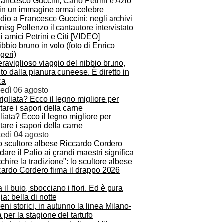
dio a Francesco Guccini: negli archivi
nisg Pollenzo il cantautore intervistato
i amici Petrini e Citi [VIDEO]
eraviglioso viaggio del nibbio bruno,
ito dalla pianura cuneese. È diretto in
ca
vedì 06 agosto
liata? Ecco il legno migliore per
tare i sapori della carne
tedì 04 agosto
idare il Palio ai grandi maestri significa
cchire la tradizione": lo scultore albese
cardo Cordero firma il drappo 2026
 il buio, sbocciano i fiori. Ed è pura
a: bella di notte