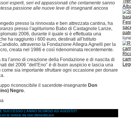
Tren
ssori esperti, seri ed appassionati che certamente sanno
Alba
 stessa passione alle nuove leve di insegnanti ancora
Fest
congedo presso la rinnovata e ben attrezzata cantina, ha
sace
l pranzo presso l'agriturismo Babo di Castagnole Lanze,
pat
iplomato 2006, durante il quale si è effettuata una
lun
che ha raggiunto i 600 euro, destinati all'Istituto
Candiolo, attraverso la Fondazione Allegra Agnelli per la
ncro, creata nel 1986 e così ridenominata recentemente.
Ric
cam
tra l'anno di creazione della Fondazione e di nascita di
Legg
mati del 2006 "dell'Eno" è di buon auspicio e lascia una
 come sia importante sfruttare ogni occasione per donare
ca.
ruppo riconoscibile il sacerdote-insegnante
Don
ino) Negro
.
na
A È SUCCESSO L’ANNO SCORSO AD AGOSTO?
 con le notizie da non dimenticare