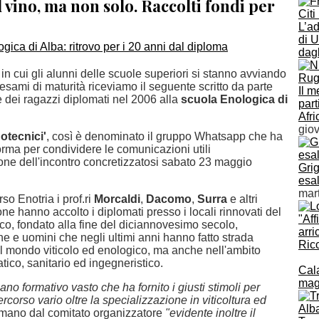
l vino, ma non solo. Raccolti fondi per
L’ad
di U
dagl
i in cui gli alunni delle scuole superiori si stanno avviando
 esami di maturità riceviamo il seguente scritto da parte
Il m
 dei ragazzi diplomati nel 2006 alla
scuola Enologica di
part
Afri
gio
otecnici'
, così è denominato il gruppo Whatsapp che ha
forma per condividere le comunicazioni utili
ione dell'incontro concretizzatosi sabato 23 maggio
Grig
esal
mar
rso Enotria i prof.ri
Morcaldi
,
Dacomo
,
Surra
e altri
ne hanno accolto i diplomati presso i locali rinnovati del
"Aff
co, fondato alla fine del diciannovesimo secolo,
arri
e e uomini che negli ultimi anni hanno fatto strada
Ric
l mondo viticolo ed enologico, ma anche nell'ambito
atico, sanitario ed ingegneristico.
Cala
magi
iano formativo vasto che ha fornito i giusti stimoli per
ercorso vario oltre la specializzazione in viticoltura ed
mano dal comitato organizzatore
"evidente inoltre il