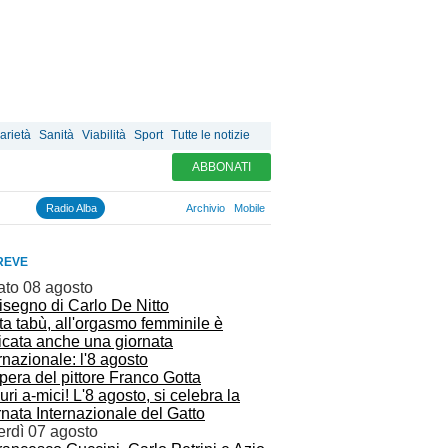
arietà
Sanità
Viabilità
Sport
Tutte le notizie
ABBONATI
Radio Alba
Archivio
Mobile
REVE
ato 08 agosto
a tabù, all'orgasmo femminile è
icata anche una giornata
rnazionale: l'8 agosto
ri a-mici! L'8 agosto, si celebra la
nata Internazionale del Gatto
erdì 07 agosto