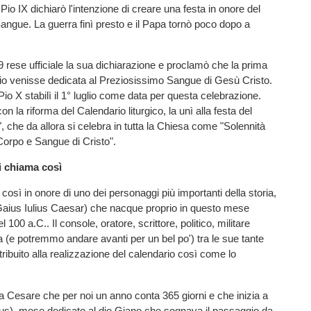
Pio IX dichiarò l'intenzione di creare una festa in onore del
ngue. La guerra finì presto e il Papa tornò poco dopo a
9 rese ufficiale la sua dichiarazione e proclamò che la prima
lio venisse dedicata al Preziosissimo Sangue di Gesù Cristo.
Pio X stabilì il 1° luglio come data per questa celebrazione.
n la riforma del Calendario liturgico, la unì alla festa del
 che da allora si celebra in tutta la Chiesa come "Solennità
Corpo e Sangue di Cristo".
i chiama così
così in onore di uno dei personaggi più importanti della storia,
Gaius Iulius Caesar) che nacque proprio in questo mese
el 100 a.C.. Il console, oratore, scrittore, politico, militare
 (e potremmo andare avanti per un bel po') tra le sue tante
ribuito alla realizzazione del calendario così come lo
e a Cesare che per noi un anno conta 365 giorni e che inizia a
ius), mese dedicato al dio Giano che sognava il passaggio da