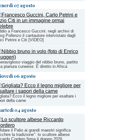
enerdì 07 agosto
ddio a Francesco Guccini: negli archivi di
sg Pollenzo il cantautore intervistato dagli
ci Petrini e Citi [VIDEO]
meraviglioso viaggio del nibbio bruno, partito
la pianura cuneese. È diretto in Africa
iovedì 06 agosto
gliata? Ecco il legno migliore per esaltare i
ori della carne
artedì 04 agosto
fidare il Palio ai grandi maestri significa
icchire la tradizione": lo scultore albese
cardo Cordero firma il drappo 2026