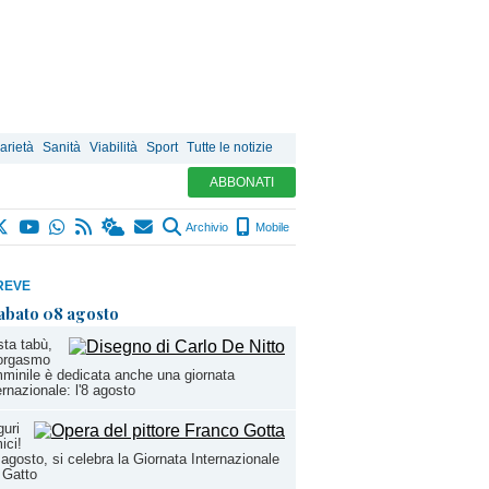
arietà
Sanità
Viabilità
Sport
Tutte le notizie
ABBONATI
Archivio
Mobile
REVE
abato 08 agosto
ta tabù,
'orgasmo
minile è dedicata anche una giornata
ernazionale: l'8 agosto
uri
ici!
 agosto, si celebra la Giornata Internazionale
 Gatto