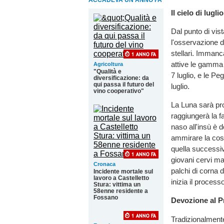
ACCADEVA UN ANNO FA
Il cielo di luglio
Dal punto di vis
l'osservazione d
stellari. Immanc
attive le gamma 
Agricoltura
"Qualità e
7 luglio, e le Peg
diversificazione: da
qui passa il futuro del
luglio.
vino cooperativo"
La Luna sarà prot
raggiungerà la f
naso all'insù è
ammirare la cos
quella successiva
giovani cervi mas
Cronaca
palchi di corna 
Incidente mortale sul
lavoro a Castelletto
inizia il process
Stura: vittima un
58enne residente a
Fossano
Devozione al P
Tradizionalmente