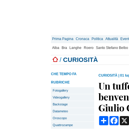
Prima Pagina
Cronaca
Politica
Attualità
Event
Alba
Bra
Langhe
Roero
Santo Stefano Belbo
/
CURIOSITÀ
CHE TEMPO FA
CURIOSITÀ
|
01 lu
Un tuff
RUBRICHE
Fotogallery
benvenu
Videogallery
Giulio
Backstage
Datameteo
Condividi
Face
Oroscopo
Quattrozampe