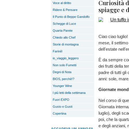
Curiosità 
Voce al diritto
spiagge e 
Ridere & Pensare
Il Punto di Beppe Gandolfo
Schegge di Luce
Quarta Parete
Ciao ciao luglio!
Chiedo allo Chef
mese, il settimo
Storie di montagna
dell'estate nell'
Farinél
io_viaggio_leggero
È da sempre cons
Non solo Fumetti
dei frutti della
padre di tutti gl
Degni di Nota
anni: sole, mare
BIOS, perchè!?
Younger Wine
Giornate mondia
I più letti della settimana
Nel corso di qu
Fuori EXPO
Giornata internaz
Gusto e Gusti
luglio), degli sc
Copertina
poi, che la quar
e degli anziani,