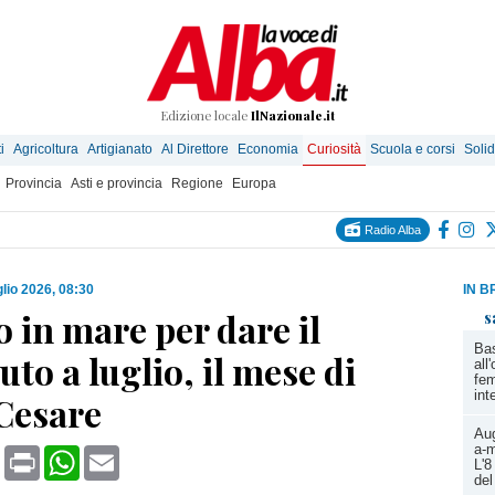
Edizione locale
IlNazionale.it
i
Agricoltura
Artigianato
Al Direttore
Economia
Curiosità
Scuola e corsi
Solid
Provincia
Asti e provincia
Regione
Europa
Radio Alba
glio 2026, 08:30
IN B
o in mare per dare il
s
Bas
to a luglio, il mese di
all
fem
int
 Cesare
Aug
a-m
book
X
Print
WhatsApp
Email
L'8
del