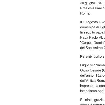
30 giugno 1849, 
Preziosissimo Sa
Roma.
Il 10 agosto 184
domenica di lug
In seguito papa 
Papa Paolo VI, co
"Corpus Domini",
del Santissimo 
Perché luglio s
Luglio si chiama 
Giulio Cesare (
dell'anno, il 12 d
dell'Antica Roma
imprese, ha cont
intendiamo oggi.
È, infatti, grazi
gennaio (Ianuar