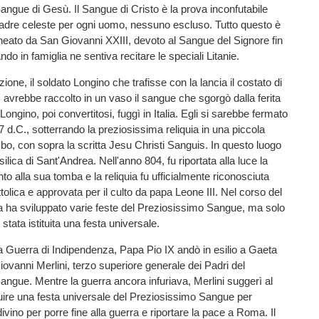
ngue di Gesù. Il Sangue di Cristo è la prova inconfutabile
Padre celeste per ogni uomo, nessuno escluso. Tutto questo è
ineato da San Giovanni XXIII, devoto al Sangue del Signore fin
ando in famiglia ne sentiva recitare le speciali Litanie.
ione, il soldato Longino che trafisse con la lancia il costato di
 avrebbe raccolto in un vaso il sangue che sgorgò dalla ferita
Longino, poi convertitosi, fuggì in Italia. Egli si sarebbe fermato
 d.C., sotterrando la preziosissima reliquia in una piccola
bo, con sopra la scritta Jesu Christi Sanguis. In questo luogo
asilica di Sant'Andrea. Nell'anno 804, fu riportata alla luce la
to alla sua tomba e la reliquia fu ufficialmente riconosciuta
tolica e approvata per il culto da papa Leone III. Nel corso del
a ha sviluppato varie feste del Preziosissimo Sangue, ma solo
stata istituita una festa universale.
 Guerra di Indipendenza, Papa Pio IX andò in esilio a Gaeta
ovanni Merlini, terzo superiore generale dei Padri del
ngue. Mentre la guerra ancora infuriava, Merlini suggerì al
ituire una festa universale del Preziosissimo Sangue per
divino per porre fine alla guerra e riportare la pace a Roma. Il