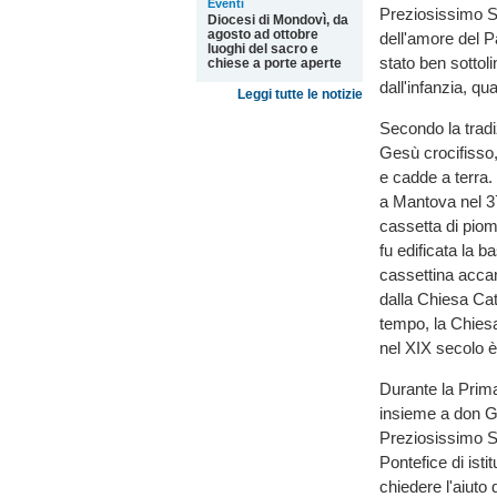
Eventi
Preziosissimo Sa
Diocesi di Mondovì, da
agosto ad ottobre
dell'amore del 
luoghi del sacro e
stato ben sottol
chiese a porte aperte
dall'infanzia, qu
Leggi tutte le notizie
Secondo la tradiz
Gesù crocifisso,
e cadde a terra. 
a Mantova nel 37
cassetta di piom
fu edificata la b
cassettina accan
dalla Chiesa Cat
tempo, la Chies
nel XIX secolo è 
Durante la Prima
insieme a don Gi
Preziosissimo Sa
Pontefice di ist
chiedere l'aiuto 