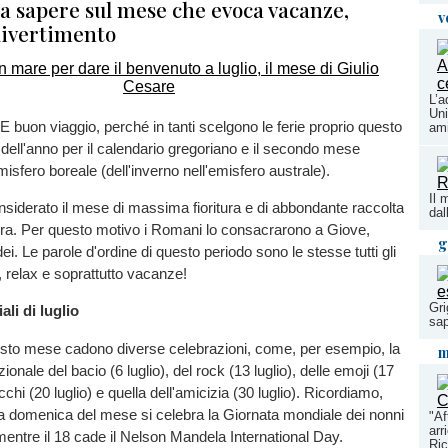
da sapere sul mese che evoca vacanze,
v
divertimento
L’a
Uni
 E buon viaggio, perché in tanti scelgono le ferie proprio questo
ami
 dell'anno per il calendario gregoriano e il secondo mese
emisfero boreale (dell'inverno nell'emisfero australe).
Il 
iderato il mese di massima fioritura e di abbondante raccolta
dal
 terra. Per questo motivo i Romani lo consacrarono a Giove,
g
i dei. Le parole d'ordine di questo periodo sono le stesse tutti gli
, relax e soprattutto vacanze!
Gri
li di luglio
sap
esto mese cadono diverse celebrazioni, come, per esempio, la
m
ionale del bacio (6 luglio), del rock (13 luglio), delle emoji (17
acchi (20 luglio) e quella dell'amicizia (30 luglio). Ricordiamo,
ta domenica del mese si celebra la Giornata mondiale dei nonni
"Af
arr
 mentre il 18 cade il Nelson Mandela International Day.
Ric