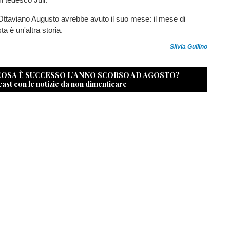
Ottaviano Augusto avrebbe avuto il suo mese: il mese di
a è un'altra storia.
Silvia Gullino
 COSA È SUCCESSO L’ANNO SCORSO AD AGOSTO?
cast con le notizie da non dimenticare