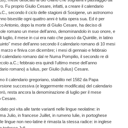
o. Fu proprio Giulio Cesare, infatti, a creare il calendario
 a.C., secondo il ciclo delle stagioni di Sosigene, un astronomo
nno bisestile ogni quattro anni è tutta opera sua. Ed è per
 Antonio, dopo la morte di Giulio Cesare, ha deciso di
sole romano un mese dell'anno, denominandolo in suo onore, e
 di luglio, il mese in cui era nato che passò da Quintile, in latino
"quinto" mese dell'anno secondo il calendario romano di 10 mesi
 marzo e finiva con dicembre; i mesi di gennaio e febbraio
nel calendario romano dal re Numa Pompilio, il secondo re di
colo a.C.; febbraio era quindi l'ultimo mese dell'anno
dario romano) a Iulius, per Giulio (Iulius) Cesare.
o il calendario gregoriano, stabilito nel 1582 da Papa
ersione successiva (e leggermente modificata) del calendario
però, resta ancora la denominazione di luglio per il mese
o Cesare.
a dato poi vita alle tante varianti nelle lingue neolatine: in
a Julio, in francese Juillet, in rumeno Iulie, in portoghese
le lingue non neo-latine è rimasta la stessa radice: in inglese
in tedesco Juli.