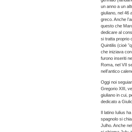
un anno a un altr
giuliano, nel 46
greco. Anche l'a
questo che Marco
dedicare al con
si tratta proprio
Quintilis (cioè 
che iniziava con
furono inseriti 
Roma, nel VII se
nell'antico calen
Oggi noi seguiam
Gregorio XIII, v
giuliano in cui, 
dedicato a Giuli
Il latino Iulius h
spagnolo si chiam
Julho. Anche nel
si chiama July, 