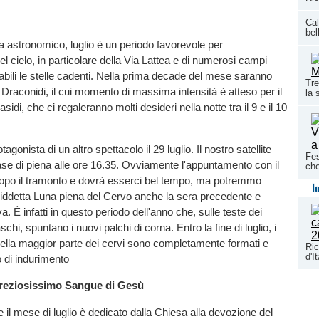
Cal
bel
ta astronomico, luglio è un periodo favorevole per
el cielo, in particolare della Via Lattea e di numerosi campi
abili le stelle cadenti. Nella prima decade del mese saranno
Tre
Draconidi, il cui momento di massima intensità è atteso per il
la 
asidi, che ci regaleranno molti desideri nella notte tra il 9 e il 10
agonista di un altro spettacolo il 29 luglio. Il nostro satellite
Fes
ase di piena alle ore 16.35. Ovviamente l'appuntamento con il
che
 dopo il tramonto e dovrà esserci bel tempo, ma potremmo
l
iddetta Luna piena del Cervo anche la sera precedente e
. È infatti in questo periodo dell'anno che, sulle teste dei
chi, spuntano i nuovi palchi di corna. Entro la fine di luglio, i
della maggior parte dei cervi sono completamente formati e
Ri
d'I
o di indurimento
reziosissimo Sangue di Gesù
 il mese di luglio è dedicato dalla Chiesa alla devozione del