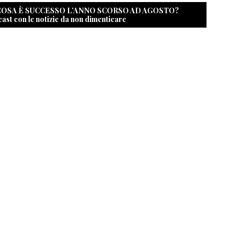
 COSA È SUCCESSO L’ANNO SCORSO AD AGOSTO?
cast con le notizie da non dimenticare