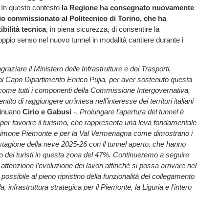
In questo contesto
la Regione ha consegnato nuovamente
dio commissionato al Politecnico di Torino, che ha
tibilità tecnica
, in piena sicurezza, di consentire la
oppio senso nel nuovo tunnel in modalità cantiere durante i
raziare il Ministero delle Infrastrutture e dei Trasporti,
al Capo Dipartimento Enrico Pujia, per aver sostenuto questa
come tutti i componenti della Commissione Intergovernativa,
ito di raggiungere un’intesa nell’interesse dei territori italiani
tinuano
Cirio e Gabusi
-.
Prolungare l’apertura del tunnel è
co per favorire il turismo, che rappresenta una leva fondamentale
 Limone Piemonte e per la Val Vermenagna come dimostrano i
 stagione della neve 2025-26 con il tunnel aperto, che hanno
 dei turisti in questa zona del 47%. Continueremo a seguire
ttenzione l’evoluzione dei lavori affinché si possa arrivare nel
ossibile al pieno ripristino della funzionalità del collegamento
a, infrastruttura strategica per il Piemonte, la Liguria e l’intero