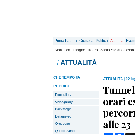
Prima Pagina
Cronaca
Politica
Attualità
Event
Alba
Bra
Langhe
Roero
Santo Stefano Belbo
/
ATTUALITÀ
CHE TEMPO FA
ATTUALITÀ
|
02 lu
Tunnel 
RUBRICHE
Fotogallery
orari e
Videogallery
percorr
Backstage
Datameteo
alle 23
Oroscopo
Quattrozampe