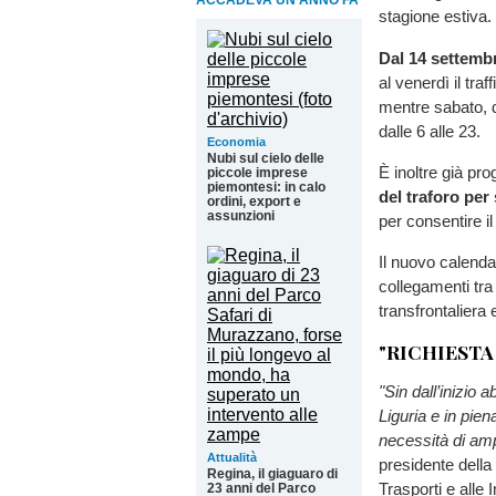
ACCADEVA UN ANNO FA
stagione estiva.
Dal 14 settemb
al venerdì il tra
mentre sabato, d
dalle 6 alle 23.
Economia
Nubi sul cielo delle
È inoltre già pr
piccole imprese
piemontesi: in calo
del traforo per
ordini, export e
assunzioni
per consentire il
Il nuovo calenda
collegamenti tra 
transfrontaliera 
"RICHIESTA
"Sin dall’inizio
Liguria e in pien
necessità di ampl
Attualità
presidente dell
Regina, il giaguaro di
Trasporti e alle 
23 anni del Parco