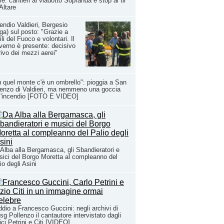
e: cantieri al viadotto Sopranda e stop ai tir
Altare
endio Valdieri, Bergesio
ga) sul posto: "Grazie a
ili del Fuoco e volontari. Il
erno è presente: decisivo
rrivo dei mezzi aerei"
 quel monte c'è un ombrello": pioggia a San
enzo di Valdieri, ma nemmeno una goccia
l'incendio [FOTO E VIDEO]
Alba alla Bergamasca, gli Sbandieratori e
ici del Borgo Moretta al compleanno del
io degli Asini
ddio a Francesco Guccini: negli archivi di
sg Pollenzo il cantautore intervistato dagli
ci Petrini e Citi [VIDEO]