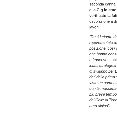
seconda canna. 
alla Cig lo stu
verificato la fat
circolazione a d
lavori.
"Desideriamo ring
rappresentato d
posizione, così 
che hanno consent
e francesi
- con
infatti strategi
di sviluppo per
dati della prima
visto un aumento
con la massima a
più breve tempo p
del Colle di Tend
arco alpino".