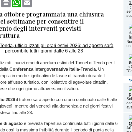
book
X
Print
WhatsApp
Email
Il 
ser
da ottobre programmata una chiusura
su
sei settimane per consentire il
nto degli interventi previsti
truttura
Nuo
un 
lizzati i nuovi orari di apertura estivi del Tunnel di Tenda per il
In 
dalla
Conferenza intergovernativa Italia-Francia
. Un
"Ca
plia in modo significativo le fasce di transito durante il
v
re afflusso turistico, con l’obiettivo di agevolare cittadini,
ese che ogni giorno attraversano il valico.
Sal
glio 2026
il traforo sarà aperto con orario continuato dalle 6 alle
car
giovedì, mentre dal venerdì alla domenica e nei giorni festivi
ava
stesa fino alle 23.
se di agosto
è prevista l’apertura continuata tutti i giorni dalle 6
A6 
do così la massima fruibilità durante il periodo di punta della