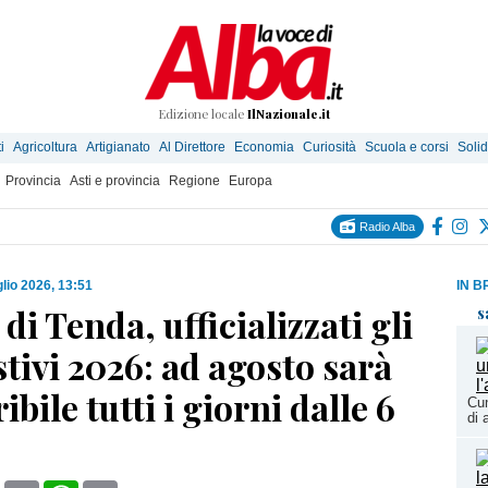
Edizione locale
IlNazionale.it
i
Agricoltura
Artigianato
Al Direttore
Economia
Curiosità
Scuola e corsi
Solid
Provincia
Asti e provincia
Regione
Europa
Radio Alba
glio 2026, 13:51
IN B
di Tenda, ufficializzati gli
s
stivi 2026: ad agosto sarà
ibile tutti i giorni dalle 6
Cun
di 