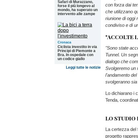
Safari di Murazzano,
con forza dai terr
forse il più longevo al
mondo, ha superato un
che utilizzano q
intervento alle zampe
riunione di oggi 
condiviso e di un
"ACCOLTE L
Cronaca
Ciclista investito in via
"Sono state accol
Principi di Piemonte a
Tunnel. Un segna
Bra. In ospedale con
un codice giallo
dialogo che com
Leggi tutte le notizie
Svolgeremo un nu
l'andamento del 
svolgeranno sia s
Lo dichiarano i 
Tenda, coordinat
LO STUDIO
La certezza del 
progetto rappres