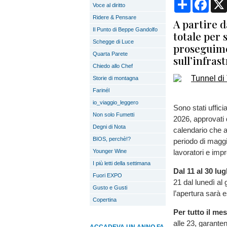
Condividi
Face
Voce al diritto
Ridere & Pensare
A partire 
Il Punto di Beppe Gandolfo
totale per 
Schegge di Luce
proseguime
Quarta Parete
sull’infras
Chiedo allo Chef
Storie di montagna
Farinél
io_viaggio_leggero
Sono stati ufficia
Non solo Fumetti
2026, approvati 
Degni di Nota
calendario che am
BIOS, perchè!?
periodo di maggio
Younger Wine
lavoratori e impr
I più letti della settimana
Dal 11 al 30 lu
Fuori EXPO
21 dal lunedì al 
Gusto e Gusti
l’apertura sarà e
Copertina
Per tutto il me
alle 23, garanten