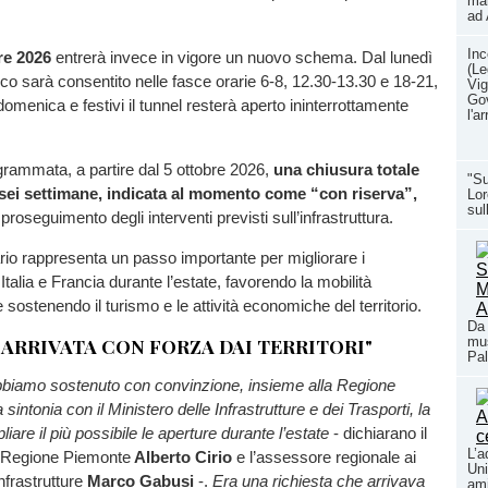
mar
ad 
Inc
re 2026
entrerà invece in vigore un nuovo schema. Dal lunedì
(Le
ffico sarà consentito nelle fasce orarie 6-8, 12.30-13.30 e 18-21,
Vig
Gov
omenica e festivi il tunnel resterà aperto ininterrottamente
l'a
ogrammata, a partire dal 5 ottobre 2026,
una chiusura totale
"Su
 sei settimane, indicata al momento come “con riserva”,
Lor
sul
 proseguimento degli interventi previsti sull’infrastruttura.
rio rappresenta un passo importante per migliorare i
Italia e Francia durante l’estate, favorendo la mobilità
e sostenendo il turismo e le attività economiche del territorio.
Da 
mus
 ARRIVATA CON FORZA DAI TERRITORI"
Pal
 abbiamo sostenuto con convinzione, insieme alla Regione
a sintonia con il Ministero delle Infrastrutture e dei Trasporti, la
iare il più possibile le aperture durante l’estate
- dichiarano il
L’a
a Regione Piemonte
Alberto Cirio
e l’assessore regionale ai
Uni
Infrastrutture
Marco Gabusi
-.
Era una richiesta che arrivava
ami