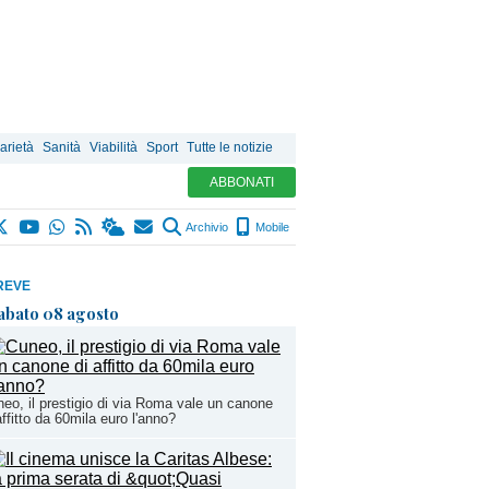
arietà
Sanità
Viabilità
Sport
Tutte le notizie
ABBONATI
Archivio
Mobile
REVE
abato 08 agosto
eo, il prestigio di via Roma vale un canone
affitto da 60mila euro l'anno?