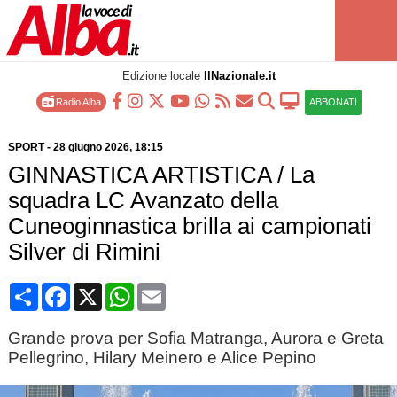
Edizione locale
IlNazionale.it
Radio Alba
ABBONATI
SPORT
-
28 giugno 2026
, 18:15
GINNASTICA ARTISTICA / La
squadra LC Avanzato della
Cuneoginnastica brilla ai campionati
Silver di Rimini
Condividi
Facebook
X
WhatsApp
Email
Grande prova per Sofia Matranga, Aurora e Greta
Pellegrino, Hilary Meinero e Alice Pepino