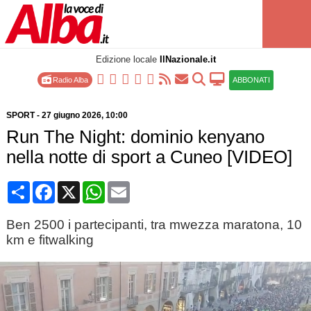
Edizione locale
IlNazionale.it
Radio Alba
ABBONATI
SPORT
-
27 giugno 2026
, 10:00
Run The Night: dominio kenyano
nella notte di sport a Cuneo [VIDEO]
Condividi
Facebook
X
WhatsApp
Email
Ben 2500 i partecipanti, tra mwezza maratona, 10
km e fitwalking