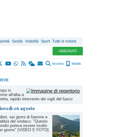
arietà
Sanità
Viabilità
Sport
Tutte le notizie
ABBONATI
Archivio
Mobile
REVE
mpo in
mme all'alba a
etta, rapido intervento dei vigili del fuoco
iovedì 06 agosto
dieri, sei giorni di fiamme e
rabbia del sindaco: "Questo
endio poteva essere risolto
 un giorno" [VIDEO E FOTO]