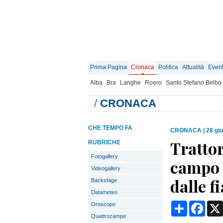
Prima Pagina
Cronaca
Politica
Attualità
Event
Alba
Bra
Langhe
Roero
Santo Stefano Belbo
/
CRONACA
CHE TEMPO FA
CRONACA
|
28 gi
Tratto
RUBRICHE
Fotogallery
campo a
Videogallery
dalle 
Backstage
Datameteo
Condividi
Face
Oroscopo
Quattrozampe