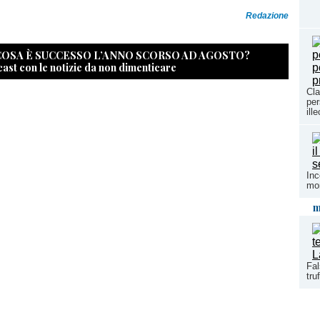
Redazione
 COSA È SUCCESSO L’ANNO SCORSO AD AGOSTO?
cast con le notizie da non dimenticare
Cla
per
ill
Inc
mon
m
Fal
tru