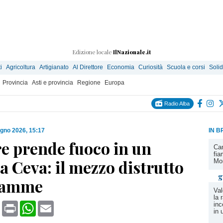
Edizione locale
IlNazionale.it
i
Agricoltura
Artigianato
Al Direttore
Economia
Curiosità
Scuola e corsi
Solid
Provincia
Asti e provincia
Regione
Europa
Radio Alba
ugno 2026, 15:17
IN B
re prende fuoco in un
Ca
fia
 Ceva: il mezzo distrutto
Mor
g
fiamme
Val
la 
book
X
Print
WhatsApp
Email
inc
in