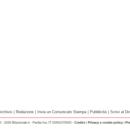
Archivio
|
Redazione
|
Invia un Comunicato Stampa
|
Pubblicità
|
Scrivi al Dir
 - 2026 IlNazionale.it - Partita Iva: IT 03401570043 -
Credits
|
Privacy e cookie policy
|
Pr