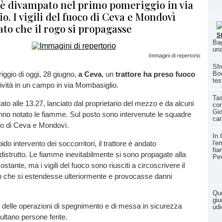
 è divampato nel primo pomeriggio in via
. I vigili del fuoco di Ceva e Mondovì
to che il rogo si propagasse
Bag
una
Immagini di repertorio
Sfr
ggio di oggi, 28 giugno,
a Ceva
, un
trattore ha preso fuoco
Bov
tes
tività in un campo in via Mombasiglio.
Tas
ato alle 13.27, lanciato dal proprietario del mezzo e da alcuni
co
Gio
nno notato le fiamme. Sul posto sono intervenute le squadre
car
uoco di Ceva e Mondovì.
In 
l'e
ido intervento dei soccorritori, il trattore è andato
fia
strutto. Le fiamme inevitabilmente si sono propagate alla
Pe
stante, ma i vigili del fuoco sono riusciti a circoscrivere il
 che si estendesse ulteriormente e provocasse danni
Que
giu
 delle operazioni di spegnimento e di messa in sicurezza
udi
sultano persone ferite.