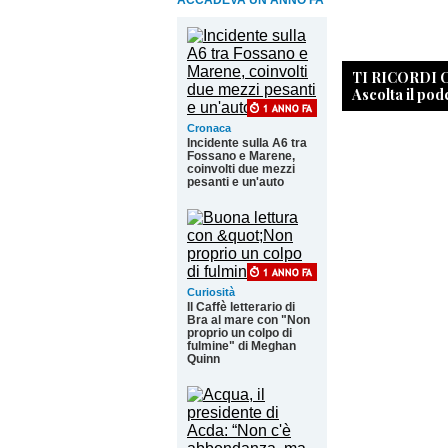
ACCADEVA UN ANNO FA
TI RICORDI
Ascolta il pod
Cronaca
Incidente sulla A6 tra
Fossano e Marene,
coinvolti due mezzi
pesanti e un'auto
Curiosità
Il Caffè letterario di
Bra al mare con "Non
proprio un colpo di
fulmine" di Meghan
Quinn