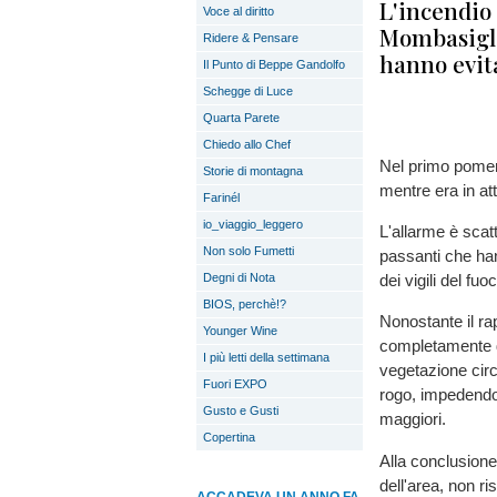
L'incendio
Voce al diritto
Mombasiglio
Ridere & Pensare
hanno evita
Il Punto di Beppe Gandolfo
Schegge di Luce
Quarta Parete
Chiedo allo Chef
Nel primo pomeri
Storie di montagna
mentre era in at
Farinél
io_viaggio_leggero
L'allarme è scatt
Non solo Fumetti
passanti che ha
Degni di Nota
dei vigili del f
BIOS, perchè!?
Nonostante il rap
Younger Wine
completamente di
I più letti della settimana
vegetazione circo
Fuori EXPO
rogo, impedendo
Gusto e Gusti
maggiori.
Copertina
Alla conclusione
dell'area, non ri