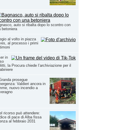
nasco, auto si ribalta dopo lo scontro con
 betoniera
egio al volto in piazza
es, al processo i primi
timoni
er in
rso
litti, la Procura chiede l’archiviazione per il
abiniere
Granda prosegue
mergenza: Valdieri ancora in
mme, nuovo incendio a
veragno
l ricorso può attendere:
dice di pace di Alba fissa
enza al febbraio 2031