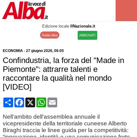
Edizione locale
IlNazionale.it
Radio Alba
ABBONATI
ECONOMIA
-
27 giugno 2026
, 06:05
Confindustria, la forza del "Made in
Piemonte": attrarre talenti e
raccontare la qualità nel mondo
[VIDEO]
Condividi
Facebook
X
WhatsApp
Email
Nell'ambito dell'assemblea annuale il
vicepresidente della territoriale cuneese Alberto
Biraghi traccia le linee guida per la competitività:
“innovazione, identità e una comunicazione forte