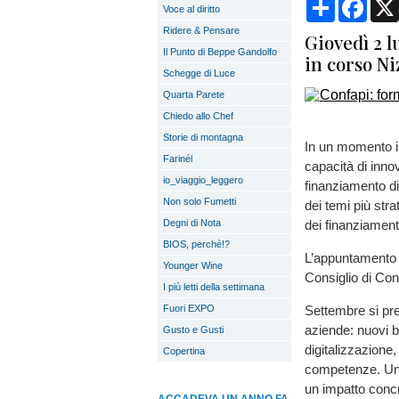
Condividi
Face
Voce al diritto
Ridere & Pensare
Giovedì 2 l
Il Punto di Beppe Gandolfo
in corso Ni
Schegge di Luce
Quarta Parete
Chiedo allo Chef
Storie di montagna
In un momento in
Farinél
capacità di innov
io_viaggio_leggero
finanziamento d
Non solo Fumetti
dei temi più stra
Degni di Nota
dei finanziamenti
BIOS, perchè!?
L’appuntamento è
Younger Wine
Consiglio di Con
I più letti della settimana
Fuori EXPO
Settembre si pr
aziende: nuovi b
Gusto e Gusti
digitalizzazione,
Copertina
competenze. Un 
un impatto concr