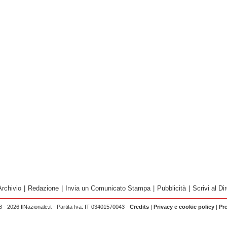
Archivio
|
Redazione
|
Invia un Comunicato Stampa
|
Pubblicità
|
Scrivi al Dir
 - 2026 IlNazionale.it - Partita Iva: IT 03401570043 -
Credits
|
Privacy e cookie policy
|
Pr