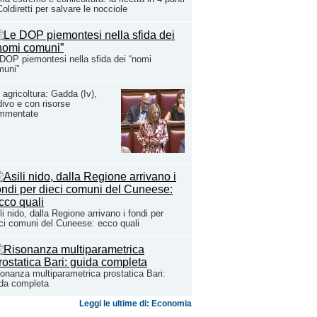
Coldiretti per salvare le nocciole
DOP piemontesi nella sfida dei “nomi
muni”
 agricoltura: Gadda (Iv),
divo e con risorse
ammentate
li nido, dalla Regione arrivano i fondi per
ci comuni del Cuneese: ecco quali
onanza multiparametrica prostatica Bari:
da completa
Leggi le ultime di: Economia