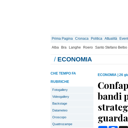
Prima Pagina
Cronaca
Politica
Attualità
Event
Alba
Bra
Langhe
Roero
Santo Stefano Belbo
/
ECONOMIA
CHE TEMPO FA
ECONOMIA
|
26 gi
Confapi
RUBRICHE
Fotogallery
bandi p
Videogallery
strateg
Backstage
Datameteo
guarda
Oroscopo
Quattrozampe