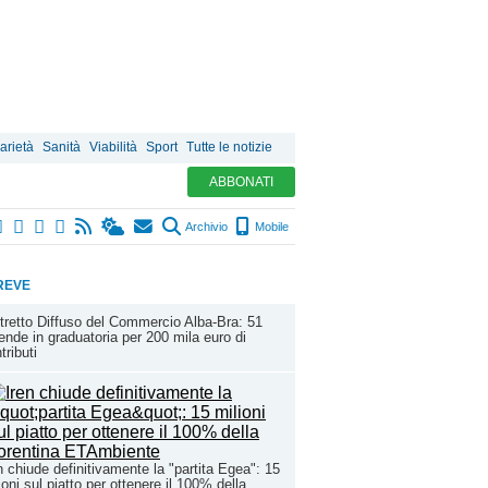
arietà
Sanità
Viabilità
Sport
Tutte le notizie
ABBONATI
Archivio
Mobile
REVE
tretto Diffuso del Commercio Alba-Bra: 51
ende in graduatoria per 200 mila euro di
tributi
n chiude definitivamente la "partita Egea": 15
ioni sul piatto per ottenere il 100% della