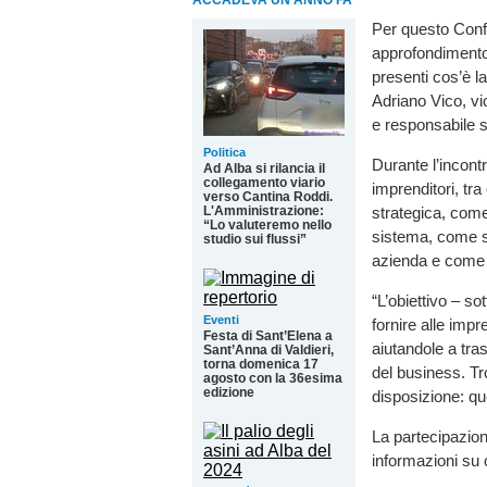
ACCADEVA UN ANNO FA
Per questo Conf
approfondimento
presenti cos’è l
Adriano Vico, vi
e responsabile 
Politica
Durante l’incontr
Ad Alba si rilancia il
collegamento viario
imprenditori, tr
verso Cantina Roddi.
strategica, come
L'Amministrazione:
“Lo valuteremo nello
sistema, come sc
studio sui flussi”
azienda e come r
“L’obiettivo – s
Eventi
fornire alle imp
Festa di Sant’Elena a
aiutandole a tra
Sant’Anna di Valdieri,
torna domenica 17
del business. Tr
agosto con la 36esima
edizione
disposizione: qu
La partecipazione
informazioni su 