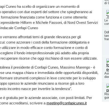
di 
api Cuneo ha scelto di organizzare un momento di
 operativo con due esperti del settore che spiegheranno ai
a formazione finanziata come funziona e come ottenerla:
Le 
cepresidente Hilform e Michele Fassoni, di Nord Ovest Servizi
co
sindacale Confapi Cuneo
Ddl
tar
o verranno affrontati temi di grande rilevanza per gli
fr
a cui: come azzerare i costi della formazione obbligatoria e
 utilizzare in modo efficace conto formazione e conto di
egliere il fondo interprofessionale più adatto alla propria
ecuperare risorse che oggi rischiano di non essere utilizzate.
ottolinea il presidente di Confapi Cuneo, Massimo Marengo - è
rese una mappa chiara e immediata delle opportunità disponibili,
Asi
die
sformare strumenti complessi in leve concrete per lo sviluppo
oppo spesso le aziende rinunciano a risorse già a loro
esto incontro nasce per invertire la tendenza”.
Ris
gui
 è gratuita per le aziende associate, con posti limitati. Per
come accreditarsi, scrivere a
meeting@confapicuneo.it