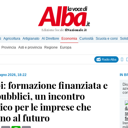
Edizione locale
IlNazionale.it
i
Agricoltura
Artigianato
Al Direttore
Economia
Curiosità
Scuola e corsi
Solid
Provincia
Asti e provincia
Regione
Europa
Radio Alba
ugno 2026, 18:22
IN B
: formazione finanziata e
Dis
azi
ubblici, un incontro
con
ico per le imprese che
no al futuro
Ire
mil