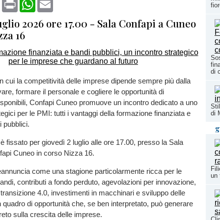
book
X
Print
WhatsApp
Email
fio
uglio 2026 ore 17.00 - Sala Confapi a Cuneo
zza 16
Sos
fin
di 
 cui la competitività delle imprese dipende sempre più dalla
are, formare il personale e cogliere le opportunità di
isponibili, Confapi Cuneo promuove un incontro dedicato a uno
Sti
tegici per le PMI: tutti i vantaggi della formazione finanziata e
di
 pubblici.
g
 fissato per giovedì 2 luglio alle ore 17.00, presso la Sala
fapi Cuneo in corso Nizza 16.
Fil
eannuncia come una stagione particolarmente ricca per le
un 
andi, contributi a fondo perduto, agevolazioni per innovazione,
 transizione 4.0, investimenti in macchinari e sviluppo delle
quadro di opportunità che, se ben interpretato, può generare
eto sulla crescita delle imprese.
Cli