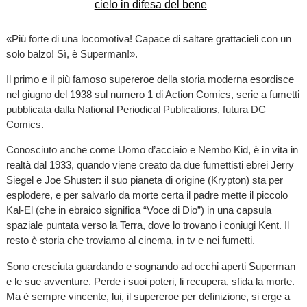
«Più forte di una locomotiva! Capace di saltare grattacieli con un
solo balzo! Sì, è Superman!».
Il primo e il più famoso supereroe della storia moderna esordisce
nel giugno del 1938 sul numero 1 di Action Comics, serie a fumetti
pubblicata dalla National Periodical Publications, futura DC
Comics.
Conosciuto anche come Uomo d’acciaio e Nembo Kid, è in vita in
realtà dal 1933, quando viene creato da due fumettisti ebrei Jerry
Siegel e Joe Shuster: il suo pianeta di origine (Krypton) sta per
esplodere, e per salvarlo da morte certa il padre mette il piccolo
Kal-El (che in ebraico significa “Voce di Dio”) in una capsula
spaziale puntata verso la Terra, dove lo trovano i coniugi Kent. Il
resto è storia che troviamo al cinema, in tv e nei fumetti.
Sono cresciuta guardando e sognando ad occhi aperti Superman
e le sue avventure. Perde i suoi poteri, li recupera, sfida la morte.
Ma è sempre vincente, lui, il supereroe per definizione, si erge a