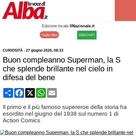
Edizione locale
IlNazionale.it
Radio Alba
ABBONATI
CURIOSITÀ
-
27 giugno 2026
, 08:33
Buon compleanno Superman, la S
che splende brillante nel cielo in
difesa del bene
Condividi
Facebook
X
WhatsApp
Email
Il primo e il più famoso supereroe della storia ha
esordito nel giugno del 1938 sul numero 1 di
Action Comics