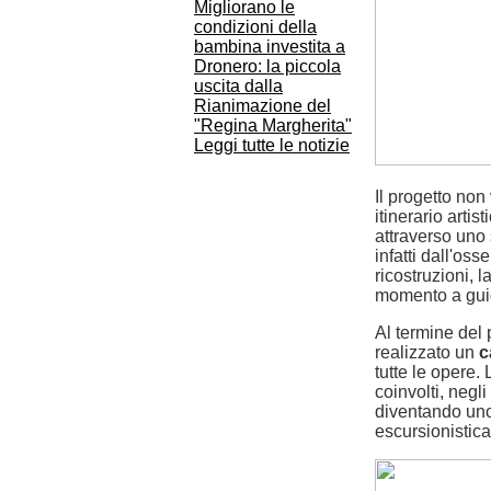
Migliorano le
condizioni della
bambina investita a
Dronero: la piccola
uscita dalla
Rianimazione del
"Regina Margherita"
Leggi tutte le notizie
Il progetto non
itinerario artis
attraverso uno
infatti dall'os
ricostruzioni, 
momento a guid
Al termine del 
realizzato un
c
tutte le opere.
coinvolti, negli
diventando uno 
escursionistica