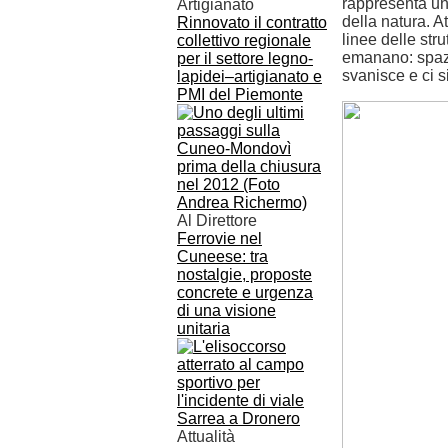
rappresenta un 
Artigianato
della natura. At
Rinnovato il contratto
linee delle str
collettivo regionale
emanano: spazi 
per il settore legno-
svanisce e ci si
lapidei–artigianato e
PMI del Piemonte
Al Direttore
Ferrovie nel
Cuneese: tra
nostalgie, proposte
concrete e urgenza
di una visione
unitaria
Attualità