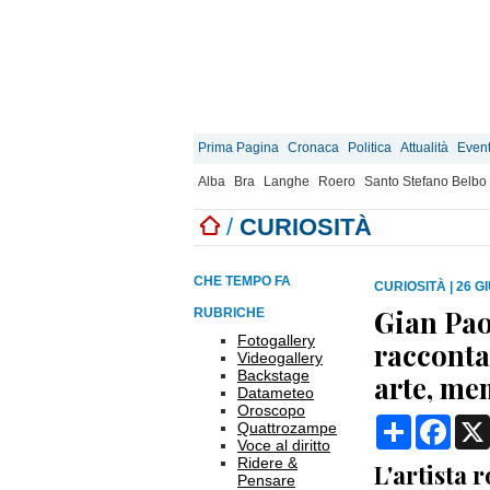
Prima Pagina
Cronaca
Politica
Attualità
Event
Alba
Bra
Langhe
Roero
Santo Stefano Belbo
/
CURIOSITÀ
CHE TEMPO FA
CURIOSITÀ
|
26 G
Gian Paol
RUBRICHE
Fotogallery
racconta 
Videogallery
Backstage
arte, me
Datameteo
Oroscopo
Condividi
Face
Quattrozampe
Voce al diritto
Ridere &
L'artista 
Pensare