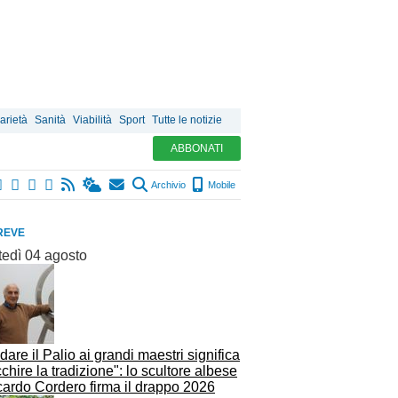
arietà
Sanità
Viabilità
Sport
Tutte le notizie
ABBONATI
Archivio
Mobile
REVE
tedì 04 agosto
idare il Palio ai grandi maestri significa
cchire la tradizione": lo scultore albese
cardo Cordero firma il drappo 2026