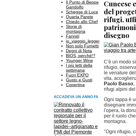
Cuneese e
Il Punto di Beppe
Gandolfo
del proget
Schegge di Luce
Quarta Parete
rifugi, uff
Chiedo allo Chef
patrimonio
Storie di
montagna
disegno
Farinél
io_viaggio_leggero
Non solo Fumetti
Degni di Nota
BIOS, perchè!?
Younger Wine
C'è un modo si
I più letti della
rifugio, osserv
settimana
le venature del
Fuori EXPO
vita, accoglie
Gusto e Gusti
Paolo Basso
,
Copertina
rifugi alpini d
ACCADEVA UN ANNO FA
Ogni tappa è un
disegnare imme
l'opera, la don
per il ruolo ch
montagna.
"Ogni rifugio, 