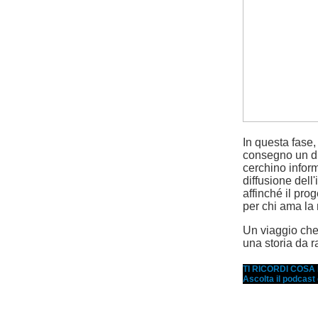
In questa fase,
consegno un dis
cerchino infor
diffusione dell
affinché il pro
per chi ama la 
Un viaggio che 
una storia da r
TI RICORDI COS
Ascolta il podcast