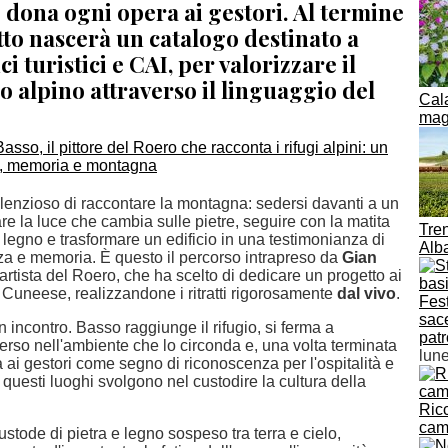
 dona ogni opera ai gestori. Al termine
to nascerà un catalogo destinato a
ici turistici e CAI, per valorizzare il
 alpino attraverso il linguaggio del
Cala
magi
lenzioso di raccontare la montagna: sedersi davanti a un
are la luce che cambia sulle pietre, seguire con la matita
Tren
 legno e trasformare un edificio in una testimonianza di
Alba
nza e memoria. È questo il percorso intrapreso da
Gian
 artista del Roero, che ha scelto di dedicare un progetto ai
el Cuneese, realizzandone i ritratti rigorosamente
dal vivo
.
Fest
sace
 incontro. Basso raggiunge il rifugio, si ferma a
pat
rso nell'ambiente che lo circonda e, una volta terminata
lun
a ai gestori come segno di riconoscenza per l'ospitalità e
e questi luoghi svolgono nel custodire la cultura della
Ric
cam
custode di pietra e legno sospeso tra terra e cielo,