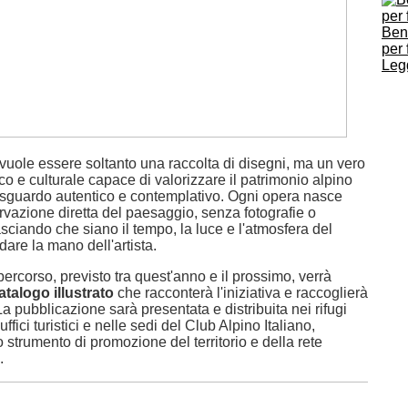
Ben
per 
Legg
 vuole essere soltanto una raccolta di disegni, ma un vero
tico e culturale capace di valorizzare il patrimonio alpino
 sguardo autentico e contemplativo. Ogni opera nasce
servazione diretta del paesaggio, senza fotografie o
lasciando che siano il tempo, la luce e l'atmosfera del
are la mano dell'artista.
percorso, previsto tra quest'anno e il prossimo, verrà
atalogo illustrato
che racconterà l'iniziativa e raccoglierà
 La pubblicazione sarà presentata e distribuita nei rifugi
 uffici turistici e nelle sedi del Club Alpino Italiano,
strumento di promozione del territorio e della rete
.