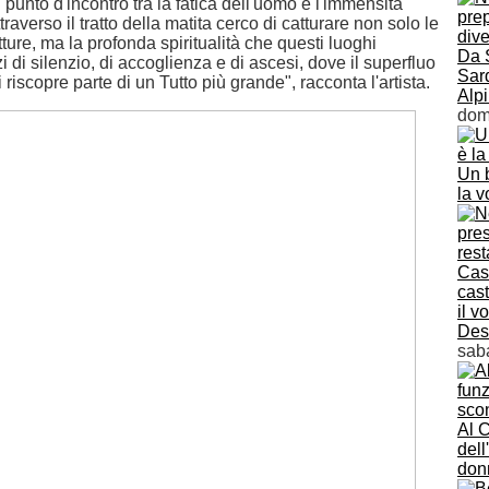
punto d'incontro tra la fatica dell'uomo e l'immensità
traverso il tratto della matita cerco di catturare non solo le
utture, ma la profonda spiritualità che questi luoghi
Da 
di silenzio, di accoglienza e di ascesi, dove il superfluo
Sard
 riscopre parte di un Tutto più grande", racconta l'artista.
Alp
dom
Un b
la v
Cast
cast
il v
Des
sab
Al C
del
don