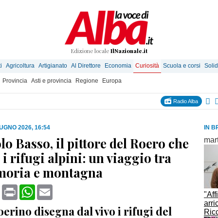
Edizione locale
IlNazionale.it
i
Agricoltura
Artigianato
Al Direttore
Economia
Curiosità
Scuola e corsi
Solid
Provincia
Asti e provincia
Regione
Europa
Radio Alba
IUGNO 2026, 16:54
IN B
o Basso, il pittore del Roero che
mar
i rifugi alpini: un viaggio tra
moria e montagna
book
X
Print
WhatsApp
Email
"Aff
arri
roerino disegna dal vivo i rifugi del
Ric