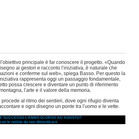
 l'obiettivo principale è far conoscere il progetto. «Quando
egno ai gestori e racconto l'iniziativa, è naturale che
mazioni e conferme sul web», spiega Basso. Per questo la
'iniziativa rappresenta oggi un passaggio fondamentale,
getto possa crescere e diventare un punto di riferimento
montagna, l'arte e il valore della memoria.
procede al ritmo dei sentieri, dove ogni rifugio diventa
accontare e ogni disegno un ponte tra l'uomo e le vette.
A È SUCCESSO L’ANNO SCORSO AD AGOSTO?
 con le notizie da non dimenticare