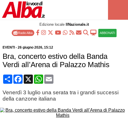
Edizione locale
IlNazionale.it
Radio Alba
ABBONATI
EVENTI
-
26 giugno 2026
, 15:12
Bra, concerto estivo della Banda
Verdi all’Arena di Palazzo Mathis
Condividi
Facebook
X
WhatsApp
Email
Venerdì 3 luglio una serata tra i grandi successi
della canzone italiana