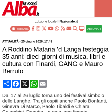
Edizione locale
IlNazionale.it
Radio Alba
ABBONATI
ATTUALITÀ
-
25 giugno 2026
, 17:48
A Roddino Mataria ’d Langa festeggia
35 anni: dieci giorni di musica, libri e
cultura con Finardi, GANG e Mauro
Berruto
Condividi
Facebook
X
WhatsApp
Email
Dal 17 al 26 luglio torna uno dei festival simbolo
delle Langhe. Tra gli ospiti anche Paolo Bonfanti,
Ginevra Di Marco, Paolo Tibaldi e Chiara
Colombini. Debutta il nuovo logo firmato