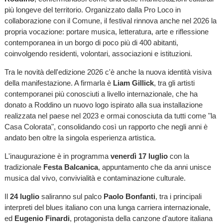
più longeve del territorio. Organizzato dalla Pro Loco in
collaborazione con il Comune, il festival rinnova anche nel 2026 la
propria vocazione: portare musica, letteratura, arte e riflessione
contemporanea in un borgo di poco più di 400 abitanti,
coinvolgendo residenti, volontari, associazioni e istituzioni.
Tra le novità dell'edizione 2026 c'è anche la nuova identità visiva
della manifestazione. A firmarla è
Liam Gillick
, tra gli artisti
contemporanei più conosciuti a livello internazionale, che ha
donato a Roddino un nuovo logo ispirato alla sua installazione
realizzata nel paese nel 2023 e ormai conosciuta da tutti come "la
Casa Colorata", consolidando così un rapporto che negli anni è
andato ben oltre la singola esperienza artistica.
L'inaugurazione è in programma
venerdì 17 luglio
con la
tradizionale
Festa Balcanica
, appuntamento che da anni unisce
musica dal vivo, convivialità e contaminazione culturale.
Il
24 luglio
saliranno sul palco
Paolo Bonfanti
, tra i principali
interpreti del blues italiano con una lunga carriera internazionale,
ed
Eugenio Finardi
, protagonista della canzone d'autore italiana