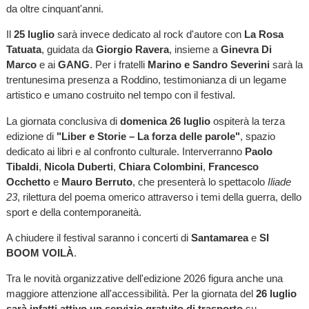
da oltre cinquant'anni.
Il
25 luglio
sarà invece dedicato al rock d'autore con
La Rosa
Tatuata
, guidata da
Giorgio Ravera
, insieme a
Ginevra Di
Marco
e ai
GANG
. Per i fratelli
Marino e Sandro Severini
sarà la
trentunesima presenza a Roddino, testimonianza di un legame
artistico e umano costruito nel tempo con il festival.
La giornata conclusiva di
domenica 26 luglio
ospiterà la terza
edizione di
"Liber e Storie – La forza delle parole"
, spazio
dedicato ai libri e al confronto culturale. Interverranno
Paolo
Tibaldi
,
Nicola Duberti
,
Chiara Colombini
,
Francesco
Occhetto
e
Mauro Berruto
, che presenterà lo spettacolo
Iliade
23
, rilettura del poema omerico attraverso i temi della guerra, dello
sport e della contemporaneità.
A chiudere il festival saranno i concerti di
Santamarea
e
SI
BOOM VOILÀ
.
Tra le novità organizzative dell'edizione 2026 figura anche una
maggiore attenzione all'accessibilità. Per la giornata del
26 luglio
sarà infatti attivo un servizio gratuito di trasporto
su