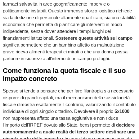
farmaci salvavita in aree geograficamente impervie o
politicamente instabili. Questo immenso sforzo logistico richiede
sia la dedizione di personale altamente qualificato, sia una stabilità
economica che permetta di pianificare gli interventi in modo
indipendente, senza dover attendere i tempi lunghi dei
finanziamenti istituzionali.
Sostenere queste attività sul campo
significa permettere che un bambino affetto da malnutrizione
grave riceva alimenti terapeutici mirati o che una donna possa
partorire in sicurezza all'interno di un campo profughi.
Come funziona la quota fiscale e il suo
impatto concreto
Spesso si tende a pensare che per fare filantropia sia necessario
disporre di grandi capitali, ma il meccanismo della sussidiarietà
fiscale dimostra esattamente il contrario, valorizzando il contributo
individuale di ogni singolo cittadino. Devolvere il proprio
5x1000
non rappresenta affatto una tassa aggiuntiva e non riduce
l'importo dell'IRPEF dovuto allo Stato, bensì permette di
decidere
autonomamente a quale realtà del terzo settore destinare una
piccola parte delle imposte
che verrebbero comunque versate.