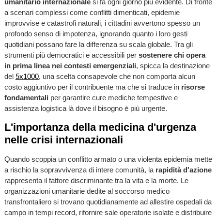
umanitario internazionale
si fa ogni giorno più evidente. Di fronte
a scenari complessi come conflitti dimenticati, epidemie
improvvise e catastrofi naturali, i cittadini avvertono spesso un
profondo senso di impotenza, ignorando quanto i loro gesti
quotidiani possano fare la differenza su scala globale. Tra gli
strumenti più democratici e accessibili per
sostenere chi opera
in prima linea nei contesti emergenziali
, spicca la destinazione
del
5x1000
, una scelta consapevole che non comporta alcun
costo aggiuntivo per il contribuente ma che si traduce in
risorse
fondamentali
per garantire cure mediche tempestive e
assistenza logistica là dove il bisogno è più urgente.
L'importanza della medicina d'urgenza
nelle crisi internazionali
Quando scoppia un conflitto armato o una violenta epidemia mette
a rischio la sopravvivenza di intere comunità, la
rapidità d'azione
rappresenta il fattore discriminante tra la vita e la morte. Le
organizzazioni umanitarie dedite al soccorso medico
transfrontaliero si trovano quotidianamente ad allestire ospedali da
campo in tempi record, rifornire sale operatorie isolate e distribuire