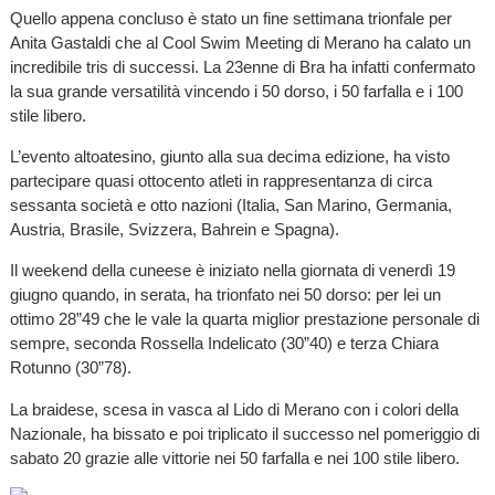
Quello appena concluso è stato un fine settimana trionfale per
Anita Gastaldi che al Cool Swim Meeting di Merano ha calato un
incredibile tris di successi. La 23enne di Bra ha infatti confermato
la sua grande versatilità vincendo i 50 dorso, i 50 farfalla e i 100
stile libero.
L’evento altoatesino, giunto alla sua decima edizione, ha visto
partecipare quasi ottocento atleti in rappresentanza di circa
sessanta società e otto nazioni (Italia, San Marino, Germania,
Austria, Brasile, Svizzera, Bahrein e Spagna).
Il weekend della cuneese è iniziato nella giornata di venerdì 19
giugno quando, in serata, ha trionfato nei 50 dorso: per lei un
ottimo 28”49 che le vale la quarta miglior prestazione personale di
sempre, seconda Rossella Indelicato (30”40) e terza Chiara
Rotunno (30”78).
La braidese, scesa in vasca al Lido di Merano con i colori della
Nazionale, ha bissato e poi triplicato il successo nel pomeriggio di
sabato 20 grazie alle vittorie nei 50 farfalla e nei 100 stile libero.