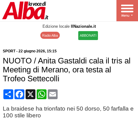
Edizione locale
IlNazionale.it
Radio Alba
ABBONATI
SPORT
-
22 giugno 2026
, 15:15
NUOTO / Anita Gastaldi cala il tris al
Meeting di Merano, ora testa al
Trofeo Settecolli
Condividi
Facebook
X
WhatsApp
Email
La braidese ha trionfato nei 50 dorso, 50 farfalla e
100 stile libero