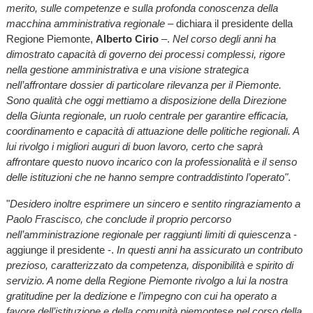
merito, sulle competenze e sulla profonda conoscenza della
macchina amministrativa regionale
– dichiara il presidente della
Regione Piemonte,
Alberto Cirio
–.
Nel corso degli anni ha
dimostrato capacità di governo dei processi complessi, rigore
nella gestione amministrativa e una visione strategica
nell’affrontare dossier di particolare rilevanza per il Piemonte.
Sono qualità che oggi mettiamo a disposizione della Direzione
della Giunta regionale, un ruolo centrale per garantire efficacia,
coordinamento e capacità di attuazione delle politiche regionali. A
lui rivolgo i migliori auguri di buon lavoro, certo che saprà
affrontare questo nuovo incarico con la professionalità e il senso
delle istituzioni che ne hanno sempre contraddistinto l’operato"
.
"
Desidero inoltre esprimere un sincero e sentito ringraziamento a
Paolo Frascisco, che conclude il proprio percorso
nell’amministrazione regionale per raggiunti limiti di quiescenz
a -
aggiunge il presidente -.
In questi anni ha assicurato un contributo
prezioso, caratterizzato da competenza, disponibilità e spirito di
servizio. A nome della Regione Piemonte rivolgo a lui la nostra
gratitudine per la dedizione e l’impegno con cui ha operato a
favore dell’istituzione e della comunità piemontese nel corso della