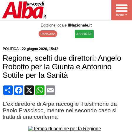
Edizione locale
IlNazionale.it
Radio Alba
ABBONATI
POLITICA
-
22 giugno 2026
, 15:42
Regione, scelti due direttori: Angelo
Robotto per la Giunta e Antonino
Sottile per la Sanità
Condividi
Facebook
X
WhatsApp
Email
L'ex direttore di Arpa raccoglie il testimone da
Paolo Frascisco, mentre nel secondo caso si
tratta di una conferma