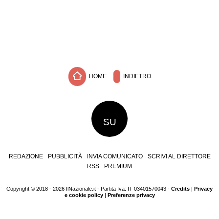
HOME
INDIETRO
SU
REDAZIONE
PUBBLICITÀ
INVIA COMUNICATO
SCRIVI AL DIRETTORE
RSS
PREMIUM
Copyright © 2018 - 2026 IlNazionale.it - Partita Iva: IT 03401570043 -
Credits
|
Privacy
e cookie policy
|
Preferenze privacy