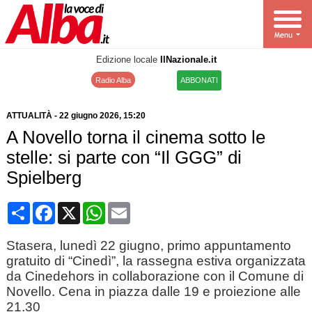
Edizione locale
IlNazionale.it
Radio Alba
ABBONATI
ATTUALITÀ
-
22 giugno 2026
, 15:20
A Novello torna il cinema sotto le
stelle: si parte con “Il GGG” di
Spielberg
Condividi
Facebook
X
WhatsApp
Email
Stasera, lunedì 22 giugno, primo appuntamento
gratuito di “Cinedì”, la rassegna estiva organizzata
da Cinedehors in collaborazione con il Comune di
Novello. Cena in piazza dalle 19 e proiezione alle
21.30