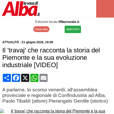
Edizione locale
IlNazionale.it
Radio Alba
ABBONATI
ATTUALITÀ
-
21 giugno 2026
, 19:08
Il 'travaj' che racconta la storia del
Piemonte e la sua evoluzione
industriale [VIDEO]
Condividi
Facebook
X
WhatsApp
Email
A parlarne, lo scorso venerdì, all'assemblea
provinciale e regionale di Confindustria ad Alba,
Paolo Tibaldi (attore) Pierangelo Gentile (storico)