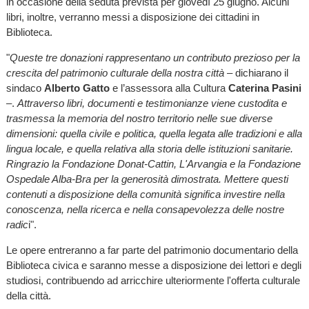
in occasione della seduta prevista per giovedì 25 giugno. Alcuni
libri, inoltre, verranno messi a disposizione dei cittadini in
Biblioteca.
"
Queste tre donazioni rappresentano un contributo prezioso per la
crescita del patrimonio culturale della nostra città
– dichiarano il
sindaco
Alberto Gatto
e l’assessora alla Cultura
Caterina Pasini
–.
Attraverso libri, documenti e testimonianze viene custodita e
trasmessa la memoria del nostro territorio nelle sue diverse
dimensioni: quella civile e politica, quella legata alle tradizioni e alla
lingua locale, e quella relativa alla storia delle istituzioni sanitarie.
Ringrazio la Fondazione Donat-Cattin, L'Arvangia e la Fondazione
Ospedale Alba-Bra per la generosità dimostrata. Mettere questi
contenuti a disposizione della comunità significa investire nella
conoscenza, nella ricerca e nella consapevolezza delle nostre
radic
i".
Le opere entreranno a far parte del patrimonio documentario della
Biblioteca civica e saranno messe a disposizione dei lettori e degli
studiosi, contribuendo ad arricchire ulteriormente l'offerta culturale
della città.