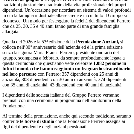
tradizioni più storiche e radicate della vita professionale dei propri
dipendenti. Un’occasione per ricordare un sistema di valori profondi
in cui la famiglia industriale albese crede e in cui tutto il Gruppo si
riconosce. Un modo per festeggiare la fedeltà dei dipendenti Ferrero
che da 25, 30, 35 e 40 anni fanno parte di una grande famiglia
allargata.
Quella del 2026 è la 53ª edizione della
Premiazione Anziani,
si
colloca nell’80° anniversario dell’azienda ed è la prima edizione
senza la signora Maria Franca Ferrero, presidente onoraria del
gruppo, scomparsa a febbraio, da sempre profondamente legata a
questa cerimonia che quest’anno vede celebrare
1.082 persone in
tutto il mondo che hanno raggiunto un traguardo straordinario
nel loro percorso
con Ferrero: 357 dipendenti con 25 anni di
anzianità, 308 dipendenti con 30 anni di anzianità, 374 dipendenti
con 35 anni di anzianità, 43 dipendenti con 40 anni di anzianità
I dipendenti delle società italiane del Gruppo Ferrero verranno
premiati con una cerimonia in programma nell’auditorium della
Fondazione.
Al termine della premiazione, anche qui secondo tradizione, saranno
conferite
le borse di studio
che la Fondazione Ferrero assegna ai
figli dei dipendenti e degli anziani pensionati.