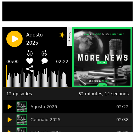
TI RICORDI COSA È SUCCESSO L’ANNO
SCORSO AD AGOSTO?
Ascolta il podcast con le notizie da non dimenticare