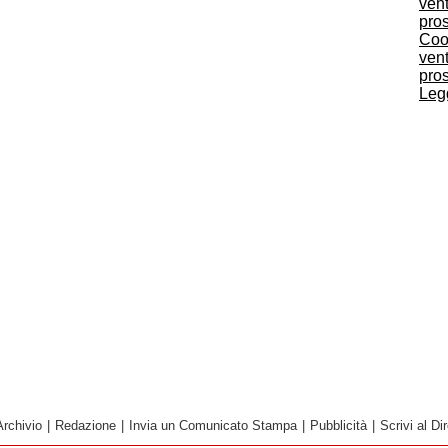
Coop
vent
pro
Legg
Archivio
|
Redazione
|
Invia un Comunicato Stampa
|
Pubblicità
|
Scrivi al Dir