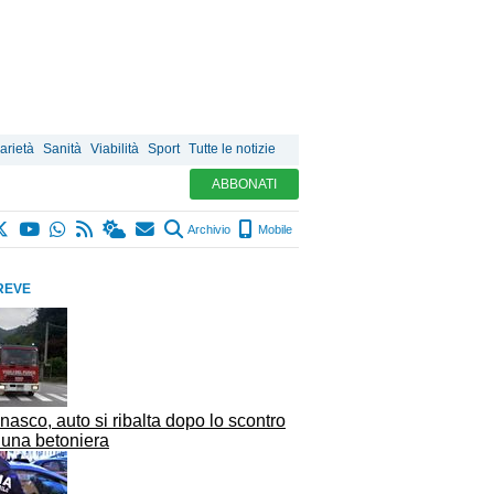
arietà
Sanità
Viabilità
Sport
Tutte le notizie
ABBONATI
Archivio
Mobile
REVE
asco, auto si ribalta dopo lo scontro
 una betoniera