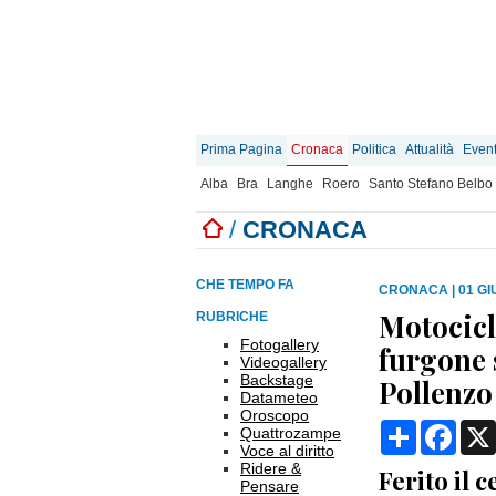
Prima Pagina
Cronaca
Politica
Attualità
Event
Alba
Bra
Langhe
Roero
Santo Stefano Belbo
/
CRONACA
CHE TEMPO FA
CRONACA
|
01 GI
Motocicl
RUBRICHE
Fotogallery
furgone s
Videogallery
Backstage
Pollenzo
Datameteo
Oroscopo
Condividi
Face
Quattrozampe
Voce al diritto
Ridere &
Ferito il 
Pensare