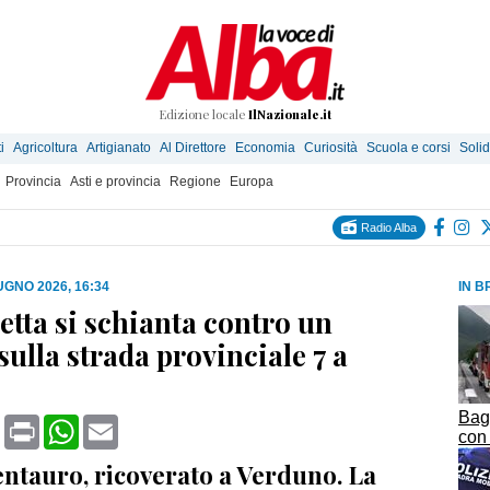
Edizione locale
IlNazionale.it
i
Agricoltura
Artigianato
Al Direttore
Economia
Curiosità
Scuola e corsi
Solid
Provincia
Asti e provincia
Regione
Europa
Radio Alba
UGNO 2026, 16:34
IN B
etta si schianta contro un
ulla strada provinciale 7 a
Bagn
book
X
Print
WhatsApp
Email
con
centauro, ricoverato a Verduno. La