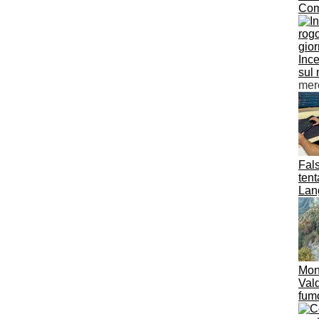
Co
Ince
sul 
mer
Fals
tent
Lan
Mont
Vald
fum