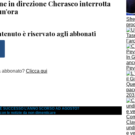
ne in direzione Cherasco interrotta
un’ora
Sfre
proc
tenuto è riservato agli abbonati
Tase
l’ar
In 
anc
Pev
a abbonato?
Clicca qui
Quel
pace
203
A È SUCCESSO L’ANNO SCORSO AD AGOSTO?
 con le notizie da non dimenticare
Clav
undi
e ve