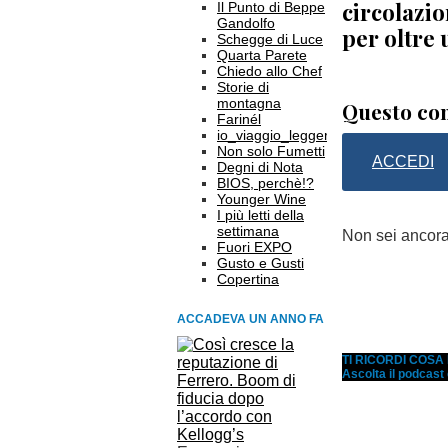
circolazio
Il Punto di Beppe
Gandolfo
per oltre 
Schegge di Luce
Quarta Parete
Chiedo allo Chef
Storie di
montagna
Questo con
Farinél
io_viaggio_leggero
Non solo Fumetti
ACCEDI
Degni di Nota
BIOS, perchè!?
Younger Wine
I più letti della
settimana
Non sei ancor
Fuori EXPO
Gusto e Gusti
Copertina
ACCADEVA UN ANNO FA
TI RICORDI COS
Ascolta il podcast