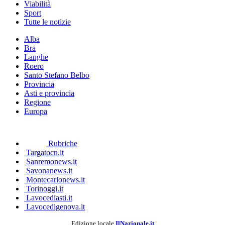
Viabilità
Sport
Tutte le notizie
Alba
Bra
Langhe
Roero
Santo Stefano Belbo
Provincia
Asti e provincia
Regione
Europa
Rubriche
Targatocn.it
Sanremonews.it
Savonanews.it
Montecarlonews.it
Torinoggi.it
Lavocediasti.it
Lavocedigenova.it
Edizione locale
IlNazionale.it