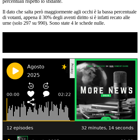
percentuali rispetto lo sfidante.
Il dato che salta però maggiormente agli occhi è la bassa percentuale
di votanti, appena il 30% degli aventi diritto si è infatti recato alle
urne (solo 297 su 990). Sono state 4 le schede nulle.
TI RICORDI COSA È SUCCESSO L’ANNO
SCORSO AD AGOSTO?
Ascolta il podcast con le notizie da non dimenticare