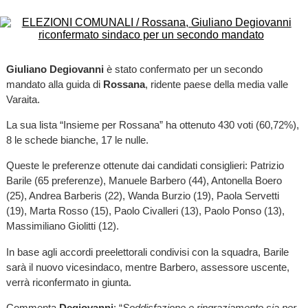
Giuliano Degiovanni
è stato confermato per un secondo
mandato alla guida di
Rossana
, ridente paese della media valle
Varaita.
La sua lista “Insieme per Rossana” ha ottenuto 430 voti (60,72%),
8 le schede bianche, 17 le nulle.
Queste le preferenze ottenute dai candidati consiglieri: Patrizio
Barile (65 preferenze), Manuele Barbero (44), Antonella Boero
(25), Andrea Barberis (22), Wanda Burzio (19), Paola Servetti
(19), Marta Rosso (15), Paolo Civalleri (13), Paolo Ponso (13),
Massimiliano Giolitti (12).
In base agli accordi preelettorali condivisi con la squadra, Barile
sarà il nuovo vicesindaco, mentre Barbero, assessore uscente,
verrà riconfermato in giunta.
Commenta
Degiovanni
: “
Soddisfazione e ringraziamento sia per