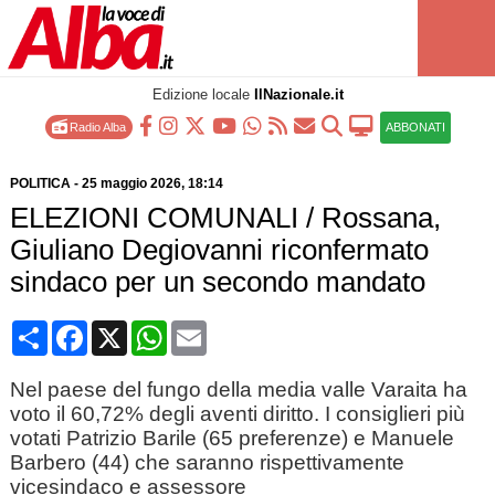
Edizione locale
IlNazionale.it
Radio Alba
ABBONATI
POLITICA
-
25 maggio 2026
, 18:14
ELEZIONI COMUNALI / Rossana,
Giuliano Degiovanni riconfermato
sindaco per un secondo mandato
Condividi
Facebook
X
WhatsApp
Email
Nel paese del fungo della media valle Varaita ha
voto il 60,72% degli aventi diritto. I consiglieri più
votati Patrizio Barile (65 preferenze) e Manuele
Barbero (44) che saranno rispettivamente
vicesindaco e assessore