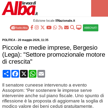
Edizione locale
IlNazionale.it
Radio Alba
ABBONATI
POLITICA
-
20 maggio 2026
, 11:35
Piccole e medie imprese, Bergesio
(Lega): "Settore promozionale motore
di crescita"
Condividi
Facebook
X
WhatsApp
Email
Il senatore cuneese intervenuto a evento
Assoprom: “Per sostenere le imprese serve
intervenire anche sul piano fiscale. Uno spunto di
riflessione è la proposta di aggiornare la soglia di
modico valore dei beni ceduti gratuitamente,