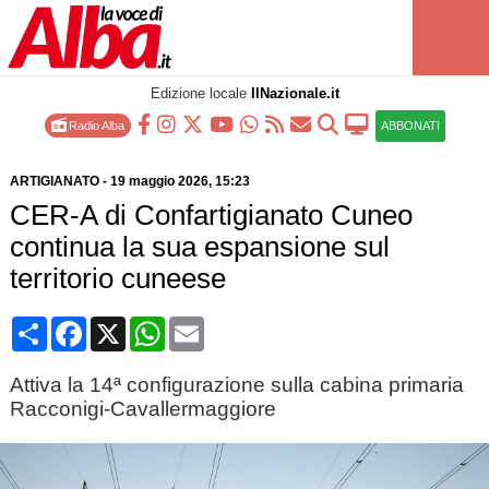
Edizione locale
IlNazionale.it
Radio Alba
ABBONATI
ARTIGIANATO
-
19 maggio 2026
, 15:23
CER-A di Confartigianato Cuneo
continua la sua espansione sul
territorio cuneese
Condividi
Facebook
X
WhatsApp
Email
Attiva la 14ª configurazione sulla cabina primaria
Racconigi-Cavallermaggiore