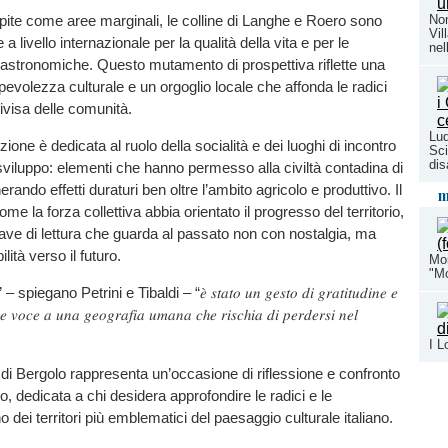
ite come aree marginali, le colline di Langhe e Roero sono
Non
Vil
 a livello internazionale per la qualità della vita e per le
nel
astronomiche. Questo mutamento di prospettiva riflette una
evolezza culturale e un orgoglio locale che affonda le radici
divisa delle comunità.
Lud
zione è dedicata al ruolo della socialità e dei luoghi di incontro
Sci
dis
viluppo: elementi che hanno permesso alla civiltà contadina di
rando effetti duraturi ben oltre l’ambito agricolo e produttivo. Il
m
ome la forza collettiva abbia orientato il progresso del territorio,
ave di lettura che guarda al passato non con nostalgia, ma
ità verso il futuro.
Mon
"Mo
𝑏𝑟𝑜” – spiegano Petrini e Tibaldi – “𝑒̀ 𝑠𝑡𝑎𝑡𝑜 𝑢𝑛 𝑔𝑒𝑠𝑡𝑜 𝑑𝑖 𝑔𝑟𝑎𝑡𝑖𝑡𝑢𝑑𝑖𝑛𝑒 𝑒
 𝑣𝑜𝑐𝑒 𝑎 𝑢𝑛𝑎 𝑔𝑒𝑜𝑔𝑟𝑎𝑓𝑖𝑎 𝑢𝑚𝑎𝑛𝑎 𝑐ℎ𝑒 𝑟𝑖𝑠𝑐ℎ𝑖𝑎 𝑑𝑖 𝑝𝑒𝑟𝑑𝑒𝑟𝑠𝑖 𝑛𝑒𝑙
I L
i Bergolo rappresenta un’occasione di riflessione e confronto
o, dedicata a chi desidera approfondire le radici e le
o dei territori più emblematici del paesaggio culturale italiano.