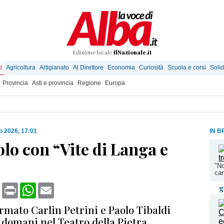
Edizione locale
IlNazionale.it
i
Agricoltura
Artigianato
Al Direttore
Economia
Curiosità
Scuola e corsi
Solid
Provincia
Asti e provincia
Regione
Europa
o 2026, 17:01
IN B
lo con “Vite di Langa e
"No
can
book
X
Print
WhatsApp
Email
g
irmato Carlin Petrini e Paolo Tibaldi
 domani nel Teatro della Pietra