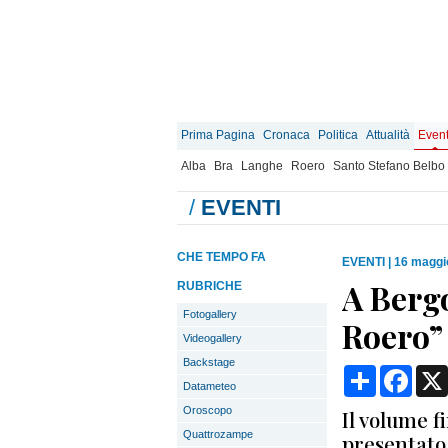
Prima Pagina
Cronaca
Politica
Attualità
Event
Alba
Bra
Langhe
Roero
Santo Stefano Belbo
/
EVENTI
CHE TEMPO FA
EVENTI
|
16 maggi
A Bergo
RUBRICHE
Fotogallery
Roero”
Videogallery
Backstage
Condividi
Face
Datameteo
Oroscopo
Il volume f
Quattrozampe
presentato