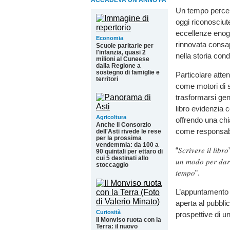
ACCADEVA UN ANNO FA
Un tempo percep
oggi riconosciute
eccellenze enog
Economia
rinnovata consap
Scuole paritarie per
l'infanzia, quasi 2
nella storia con
milioni al Cuneese
dalla Regione a
sostegno di famiglie e
Particolare atten
territori
come motori di s
trasformarsi gene
libro evidenzia c
Agricoltura
offrendo una chi
Anche il Consorzio
come responsabil
dell'Asti rivede le rese
per la prossima
vendemmia: da 100 a
“𝑆𝑐𝑟𝑖𝑣𝑒𝑟𝑒 𝑖𝑙 𝑙
90 quintali per ettaro di
cui 5 destinati allo
𝑢𝑛 𝑚𝑜𝑑𝑜 𝑝𝑒𝑟 𝑑𝑎𝑟𝑒
stoccaggio
𝑡𝑒𝑚𝑝𝑜”.
L’appuntamento d
aperta al pubblic
Curiosità
prospettive di un
Il Monviso ruota con la
Terra: il nuovo