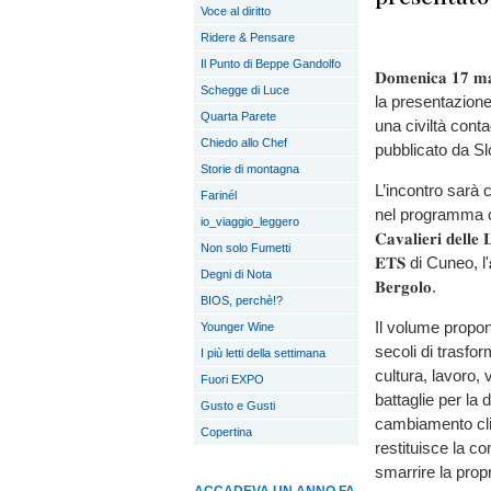
Voce al diritto
Ridere & Pensare
Il Punto di Beppe Gandolfo
𝐃𝐨𝐦𝐞𝐧𝐢𝐜𝐚 𝟏𝟕 𝐦
Schegge di Luce
la presentazione de
Quarta Parete
una civiltà contadina”
Chiedo allo Chef
pubblicato da S
Storie di montagna
L’incontro sarà con
Farinél
nel programma cul
io_viaggio_leggero
𝐂𝐚𝐯𝐚𝐥𝐢𝐞𝐫𝐢 𝐝𝐞𝐥
Non solo Fumetti
𝐄𝐓𝐒 di Cuneo, l'𝐚𝐬
Degni di Nota
𝐁𝐞𝐫𝐠𝐨𝐥𝐨.
BIOS, perchè!?
Il volume propon
Younger Wine
secoli di trasfo
I più letti della settimana
cultura, lavoro, 
Fuori EXPO
battaglie per la 
Gusto e Gusti
cambiamento clim
Copertina
restituisce la c
smarrire la propr