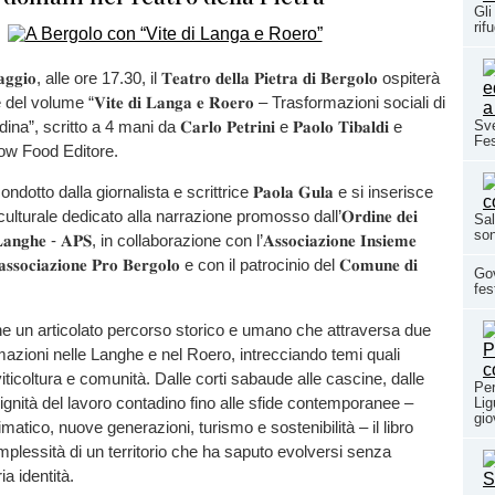
Gli
rif
𝐠𝐠𝐢𝐨, alle ore 17.30, il 𝐓𝐞𝐚𝐭𝐫𝐨 𝐝𝐞𝐥𝐥𝐚 𝐏𝐢𝐞𝐭𝐫𝐚 𝐝𝐢 𝐁𝐞𝐫𝐠𝐨𝐥𝐨 ospiterà
l volume “𝐕𝐢𝐭𝐞 𝐝𝐢 𝐋𝐚𝐧𝐠𝐚 𝐞 𝐑𝐨𝐞𝐫𝐨 – Trasformazioni sociali di
, scritto a 4 mani da 𝐂𝐚𝐫𝐥𝐨 𝐏𝐞𝐭𝐫𝐢𝐧𝐢 e 𝐏𝐚𝐨𝐥𝐨 𝐓𝐢𝐛𝐚𝐥𝐝𝐢 e
Sve
Fes
low Food Editore.
dotto dalla giornalista e scrittrice 𝐏𝐚𝐨𝐥𝐚 𝐆𝐮𝐥𝐚 e si inserisce
turale dedicato alla narrazione promosso dall’𝐎𝐫𝐝𝐢𝐧𝐞 𝐝𝐞𝐢
Sal
son
𝐥𝐞 𝐋𝐚𝐧𝐠𝐡𝐞 - 𝐀𝐏𝐒, in collaborazione con l’𝐀𝐬𝐬𝐨𝐜𝐢𝐚𝐳𝐢𝐨𝐧𝐞 𝐈𝐧𝐬𝐢𝐞𝐦𝐞
𝐬𝐨𝐜𝐢𝐚𝐳𝐢𝐨𝐧𝐞 𝐏𝐫𝐨 𝐁𝐞𝐫𝐠𝐨𝐥𝐨 e con il patrocinio del 𝐂𝐨𝐦𝐮𝐧𝐞 𝐝𝐢
Gov
fes
e un articolato percorso storico e umano che attraversa due
rmazioni nelle Langhe e nel Roero, intrecciando temi quali
viticoltura e comunità. Dalle corti sabaude alle cascine, dalle
Per
dignità del lavoro contadino fino alle sfide contemporanee –
Lig
gio
atico, nuove generazioni, turismo e sostenibilità – il libro
omplessità di un territorio che ha saputo evolversi senza
ia identità.