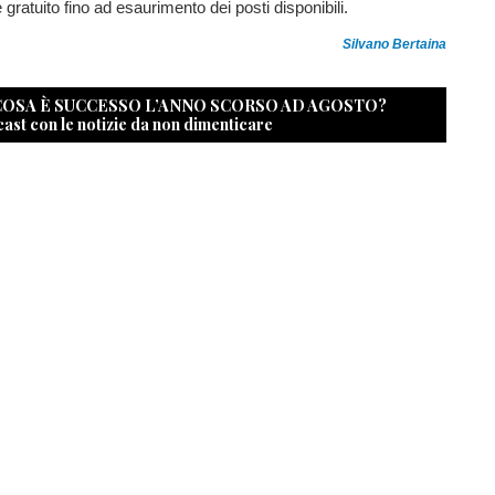
 gratuito fino ad esaurimento dei posti disponibili.
Silvano Bertaina
 COSA È SUCCESSO L’ANNO SCORSO AD AGOSTO?
cast con le notizie da non dimenticare