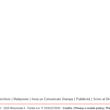
Archivio
|
Redazione
|
Invia un Comunicato Stampa
|
Pubblicità
|
Scrivi al Dir
 - 2026 IlNazionale.it - Partita Iva: IT 03401570043 -
Credits
|
Privacy e cookie policy
|
Pr