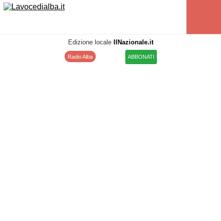
Edizione locale
IlNazionale.it
Radio Alba
ABBONATI