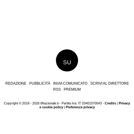
SU
REDAZIONE
PUBBLICITÀ
INVIA COMUNICATO
SCRIVI AL DIRETTORE
RSS
PREMIUM
Copyright © 2018 - 2026 IlNazionale.it - Partita Iva: IT 03401570043 -
Credits
|
Privacy
e cookie policy
|
Preferenze privacy