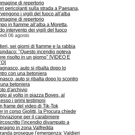
ri pericolanti sulla strada a Paesana,
rvengono i vigili del fuoco all'alba
po in fiamme all'alba a Moretta,
do intervento dei vigili del fuoco
vedì 06 agosto
ieri, sei giorni di fiamme e la rabbia
 sindaco: "Questo incendio poteva
re risolto in un giorno" [VIDEO E
O]
asco, auto si ribalta dopo lo scontro
 una betoniera
gio al volto in piazza Boves, al
esso i primi testimoni
r in corso Giolitti, la Procura chiede
chiviazione per il carabiniere
Granda prosegue l'emergenza: Valdieri