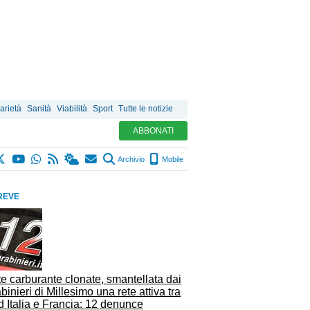
arietà
Sanità
Viabilità
Sport
Tutte le notizie
ABBONATI
Archivio
Mobile
REVE
e carburante clonate, smantellata dai
binieri di Millesimo una rete attiva tra
 Italia e Francia: 12 denunce