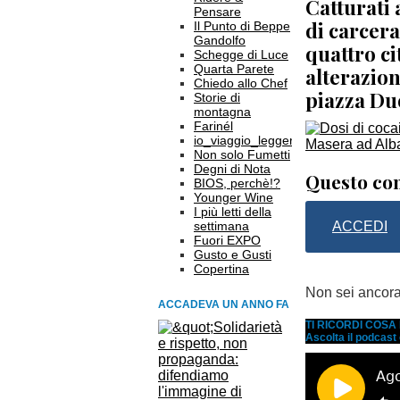
Catturati 
Pensare
di carcer
Il Punto di Beppe
Gandolfo
quattro ci
Schegge di Luce
Quarta Parete
alterazion
Chiedo allo Chef
piazza D
Storie di
montagna
Farinél
io_viaggio_leggero
Non solo Fumetti
Degni di Nota
Questo con
BIOS, perchè!?
Younger Wine
I più letti della
settimana
ACCEDI
Fuori EXPO
Gusto e Gusti
Copertina
Non sei ancor
ACCADEVA UN ANNO FA
TI RICORDI COS
Ascolta il podcast