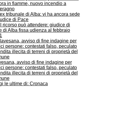
ora in fiamme, nuovo incendio a
eragno
 ricorso può attendere: giudice di
 di Alba fissa udienza al febbraio
1
esana, avviso di fine indagine per
ci persone: contestati falso, peculato
ndita illecita di terreni di proprietà del
mune
i le ultime di: Cronaca