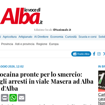
Edizione locale
IlNazionale.it
i
Agricoltura
Artigianato
Al Direttore
Economia
Curiosità
Scuola e corsi
Solid
Provincia
Asti e provincia
Regione
Europa
Radio Alba
GGIO 2026, 12:02
IN B
cocaina pronte per lo smercio:
li arresti in viale Masera ad Alba
 d’Alba
Cart
book
X
Print
WhatsApp
Email
cara
Nord