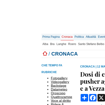
Prima Pagina
Cronaca
Politica
Attualità
Event
Alba
Bra
Langhe
Roero
Santo Stefano Belbo
/
CRONACA
CHE TEMPO FA
CRONACA
|
12 MA
Dosi di 
RUBRICHE
Fotogallery
pusher ag
Videogallery
Backstage
e a Vezza
Datameteo
Oroscopo
Condividi
Face
Quattrozampe
Voce al diritto
Ridere &