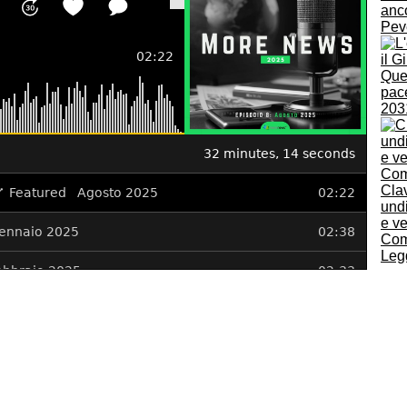
anc
Pev
Quel
pace
203
Clav
undi
e ve
Co
Legg