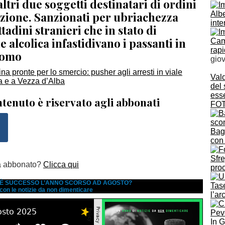
altri due soggetti destinatari di ordini
azione. Sanzionati per ubriachezza
Albe
inte
ttadini stranieri che in stato di
e alcolica infastidivano i passanti in
Cam
rapi
uomo
gio
Vald
del
esse
tenuto è riservato agli abbonati
FOT
Bagn
con
Sfre
a abbonato?
Clicca qui
proc
A È SUCCESSO L’ANNO SCORSO AD AGOSTO?
Tase
 con le notizie da non dimenticare
l’ar
In 