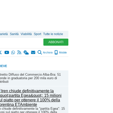
arietà
Sanità
Viabilità
Sport
Tutte le notizie
ABBONATI
Archivio
Mobile
REVE
tretto Diffuso del Commercio Alba-Bra: 51
ende in graduatoria per 200 mila euro di
tributi
n chiude definitivamente la "partita Egea": 15
ioni sul piatto per ottenere il 100% della