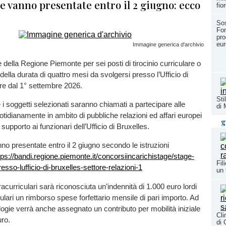
 vanno presentate entro il 2 giugno: ecco
fio
Sos
Fon
pro
eur
Immagine generica d'archivio
della Regione Piemonte per sei posti di tirocinio curriculare o
della durata di quattro mesi da svolgersi presso l’Ufficio di
ire dal 1° settembre 2026.
Sti
 i soggetti selezionati saranno chiamati a partecipare alle
di
uotidianamente in ambito di pubbliche relazioni ed affari europei
g
upporto ai funzionari dell’Ufficio di Bruxelles.
 presentate entro il 2 giugno secondo le istruzioni
tps://bandi.regione.piemonte.it/concorsiincarichistage/stage-
Fil
esso-lufficio-di-bruxelles-settore-relazioni-1
un 
tracurriculari sarà riconosciuta un’indennità di 1.000 euro lordi
culari un rimborso spese forfettario mensile di pari importo. Ad
logie verrà anche assegnato un contributo per mobilità iniziale
Cli
uro.
di 