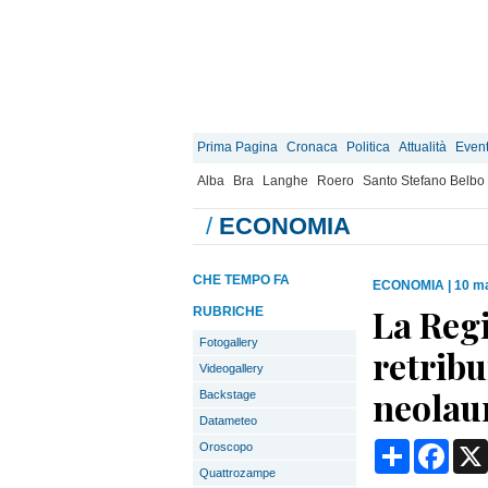
Prima Pagina
Cronaca
Politica
Attualità
Event
Alba
Bra
Langhe
Roero
Santo Stefano Belbo
/
ECONOMIA
CHE TEMPO FA
ECONOMIA
|
10 ma
La Regi
RUBRICHE
Fotogallery
retribu
Videogallery
neolaur
Backstage
Datameteo
Condividi
Face
Oroscopo
Quattrozampe