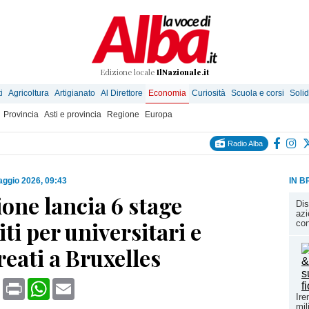
Edizione locale
IlNazionale.it
i
Agricoltura
Artigianato
Al Direttore
Economia
Curiosità
Scuola e corsi
Solid
Provincia
Asti e provincia
Regione
Europa
Radio Alba
ggio 2026, 09:43
IN B
one lancia 6 stage
Dis
azi
iti per universitari e
con
eati a Bruxelles
book
X
Print
WhatsApp
Email
Ire
mil