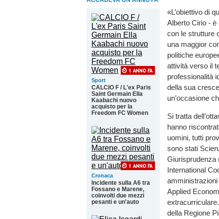
ACCADEVA UN ANNO FA
«L’obiettivo di q
Alberto Cirio - è 
con le strutture
una maggior cono
politiche europ
attività verso il
professionalità 
Sport
della sua crescen
CALCIO F / L'ex Paris
Saint Germain Ella
un’occasione che
Kaabachi nuovo
acquisto per la
Freedom FC Women
Si tratta dell’o
hanno riscontrato
uomini, tutti prov
sono stati Scien
Giurisprudenza (
International Co
Cronaca
amministrazioni 
Incidente sulla A6 tra
Fossano e Marene,
Applied Economic
coinvolti due mezzi
extracurriculare
pesanti e un'auto
della Regione Pie