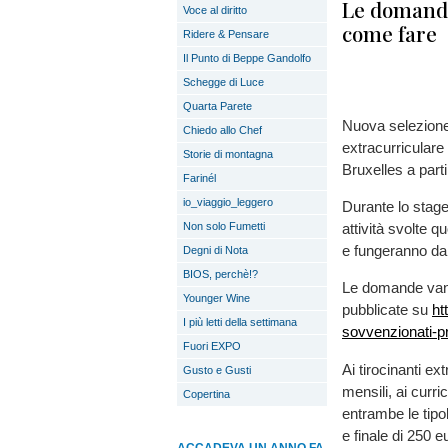
Le domande
Voce al diritto
come fare
Ridere & Pensare
Il Punto di Beppe Gandolfo
Schegge di Luce
Quarta Parete
Nuova selezione 
Chiedo allo Chef
extracurriculare 
Storie di montagna
Bruxelles a part
Farinél
io_viaggio_leggero
Durante lo stage
Non solo Fumetti
attività svolte q
e fungeranno da s
Degni di Nota
BIOS, perchè!?
Le domande vanno
Younger Wine
pubblicate su
ht
I più letti della settimana
sovvenzionati-pr
Fuori EXPO
Ai tirocinanti ex
Gusto e Gusti
mensili, ai curri
Copertina
entrambe le tipo
e finale di 250 e