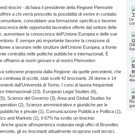
uesti tirocini - dichiara il presidente della Regione Piemonte
offrire a chi verrà prescelto la possibilità di venire in contatto
Le 
 comunitarie, consolidare una formazione specifica e favorire
co
scenza delle opportunità lavorative offerte dal settore delle
ee, aumentare la conoscenza dell’Unione Europea e delle sue
 territorio. È sempre più importante favorire la creazione di
Ddl
idonee a lavorare nelle strutture dell’Unione Europea, a fronte
fr
te centralità nelle politiche pubbliche e internazionali. È
 offriamo ai nostri giovani e al nostro Piemonte».
ttava selezione proposta dalla Regione: da quelle precedenti, che
Asi
 centinaia di iscritti, stati scelti 42 tirocinanti, 28 donne e 14
die
enienti dall’Università di Torino. I corsi di laurea frequentati
ze Internazionali (23), European Legal Studies (6),
5), Scienze del Governo (3), Area and Global Studies for
Ris
operation (2), Scienze amministrative e giuridiche per le
gui
pubbliche e private (1), Comunicazione Pubblica e Politica (1),
s and Markets (1). Il 67% ha svolto un tirocinio
. Anche grazie all’esperienza maturata negli uffici di Bruxelles
monte, gli ex tirocinanti attualmente ricoprono ruoli tecnici,