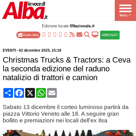
Edizione locale
IlNazionale.it
Radio Alba
ABBONATI
EVENTI
-
02 dicembre 2025
, 15:18
Christmas Trucks & Tractors: a Ceva
la seconda edizione del raduno
natalizio di trattori e camion
Condividi
Facebook
X
WhatsApp
Email
Sabato 13 dicembre il corteo luminoso partirà da
piazza Vittorio Veneto alle 18. A seguire gran
bollito e premiazioni nei locali dell'ex Ilsa