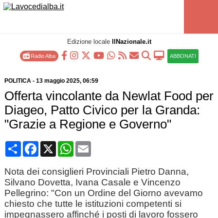
Edizione locale
IlNazionale.it
Radio Alba
ABBONATI
POLITICA
-
13 maggio 2025
, 06:59
Offerta vincolante da Newlat Food per
Diageo, Patto Civico per la Granda:
"Grazie a Regione e Governo"
Condividi
Facebook
X
WhatsApp
Email
Nota dei consiglieri Provinciali Pietro Danna,
Silvano Dovetta, Ivana Casale e Vincenzo
Pellegrino: "Con un Ordine del Giorno avevamo
chiesto che tutte le istituzioni competenti si
impegnassero affinché i posti di lavoro fossero