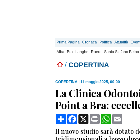
Prima Pagina
Cronaca
Politica
Attualità
Event
Alba
Bra
Langhe
Roero
Santo Stefano Belbo
/
COPERTINA
COPERTINA
|
11 maggio 2025, 00:00
La Clinica Odonto
Point a Bra: eccel
Condividi
Facebook
X
Print
WhatsApp
Email
Il nuovo studio sarà dotato 
tridimensionali a basso dos