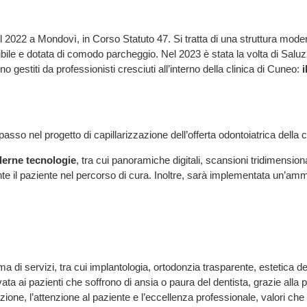
el 2022 a Mondovì, in Corso Statuto 47. Si tratta di una struttura mode
bile e dotata di comodo parcheggio. Nel 2023 è stata la volta di Saluzz
gestiti da professionisti cresciuti all’interno della clinica di Cuneo:
i
asso nel progetto di capillarizzazione dell’offerta odontoiatrica della c
derne tecnologie
, tra cui panoramiche digitali, scansioni tridimensio
 il paziente nel percorso di cura. Inoltre, sarà implementata un’amm
a di servizi, tra cui implantologia, ortodonzia trasparente, estetica d
ata ai pazienti che soffrono di ansia o paura del dentista, grazie alla po
vazione, l’attenzione al paziente e l’eccellenza professionale, valori c