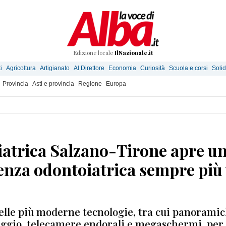
Edizione locale
IlNazionale.it
i
Agricoltura
Artigianato
Al Direttore
Economia
Curiosità
Scuola e corsi
Solid
Provincia
Asti e provincia
Regione
Europa
iatrica Salzano-Tirone apre u
lenza odontoiatrica sempre più 
delle più moderne tecnologie, tra cui panoramich
aggio, telecamere endorali e megaschermi, per 