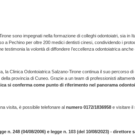
 e Tirone sono impegnati nella formazione di colleghi odontoiatri, sia in 
o a Pechino per oltre 200 medici dentisti cinesi, condividendo i protoco
estimonia la volontà di diffondere l’eccellenza odontoiatrica anche olt
a, la Clinica Odontoiatrica Salzano-Tirone continua il suo percorso di 
 della provincia di Cuneo. Grazie a un team di professionisti altamente 
inica si conferma come punto di riferimento nel panorama odontoia
na visita, è possibile telefonare al
numero 0172/1836958
e visitare il 
ge n. 248 (04/08/2006) e legge n. 103 (del 10/08/2023) - direttore 