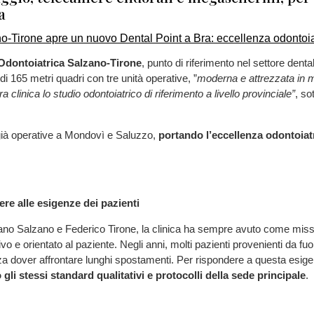
a
 Odontoiatrica Salzano-Tirone
, punto di riferimento nel settore dent
di 165 metri quadri con tre unità operative, ”
moderna e attrezzata in m
ra clinica lo studio odontoiatrico di riferimento a livello provinciale”
, so
già operative a Mondovì e Saluzzo,
portando l’eccellenza odontoiatr
re alle esigenze dei pazienti
ano Salzano e Federico Tirone, la clinica ha sempre avuto come mission
ivo e orientato al paziente. Negli anni, molti pazienti provenienti da f
za dover affrontare lunghi spostamenti. Per rispondere a questa esigen
li stessi standard qualitativi e protocolli della sede principale
.