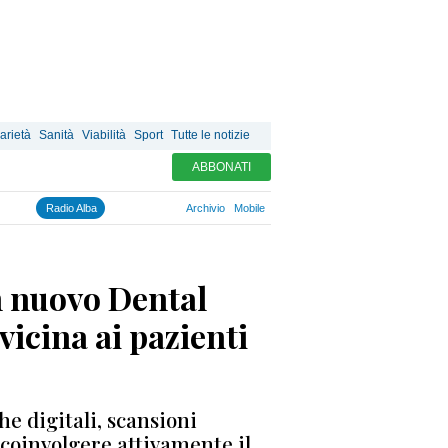
arietà
Sanità
Viabilità
Sport
Tutte le notizie
ABBONATI
Radio Alba
Archivio
Mobile
n nuovo Dental
vicina ai pazienti
e digitali, scansioni
coinvolgere attivamente il