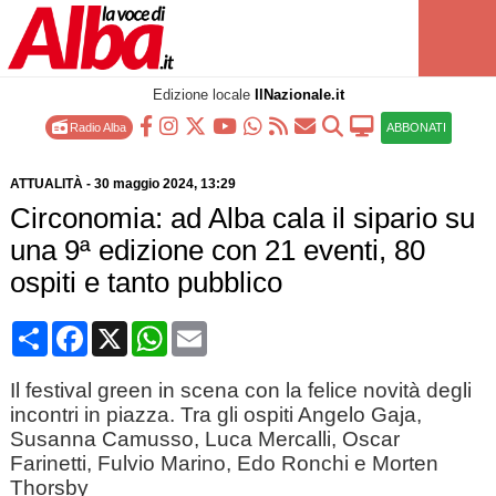
Edizione locale
IlNazionale.it
Radio Alba
ABBONATI
ATTUALITÀ
-
30 maggio 2024
, 13:29
Circonomia: ad Alba cala il sipario su
una 9ª edizione con 21 eventi, 80
ospiti e tanto pubblico
Condividi
Facebook
X
WhatsApp
Email
Il festival green in scena con la felice novità degli
incontri in piazza. Tra gli ospiti Angelo Gaja,
Susanna Camusso, Luca Mercalli, Oscar
Farinetti, Fulvio Marino, Edo Ronchi e Morten
Thorsby