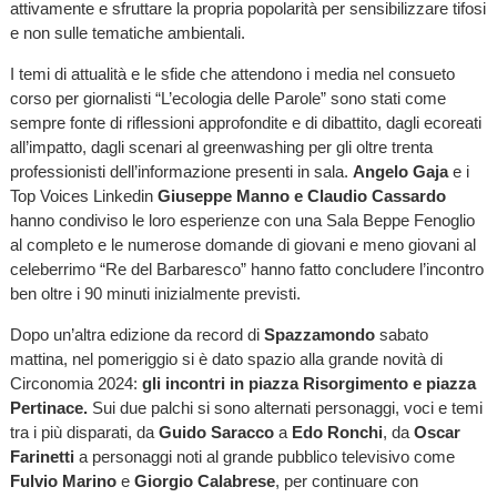
attivamente e sfruttare la propria popolarità per sensibilizzare tifosi
e non sulle tematiche ambientali.
I temi di attualità e le sfide che attendono i media nel consueto
corso per giornalisti “L’ecologia delle Parole” sono stati come
sempre fonte di riflessioni approfondite e di dibattito, dagli ecoreati
all’impatto, dagli scenari al greenwashing per gli oltre trenta
professionisti dell’informazione presenti in sala.
Angelo Gaja
e i
Top Voices Linkedin
Giuseppe Manno e Claudio Cassardo
hanno condiviso le loro esperienze con una Sala Beppe Fenoglio
al completo e le numerose domande di giovani e meno giovani al
celeberrimo “Re del Barbaresco” hanno fatto concludere l’incontro
ben oltre i 90 minuti inizialmente previsti.
Dopo un’altra edizione da record di
Spazzamondo
sabato
mattina, nel pomeriggio si è dato spazio alla grande novità di
Circonomia 2024:
gli incontri in piazza Risorgimento e piazza
Pertinace.
Sui due palchi si sono alternati personaggi, voci e temi
tra i più disparati, da
Guido Saracco
a
Edo Ronchi
, da
Oscar
Farinetti
a personaggi noti al grande pubblico televisivo come
Fulvio Marino
e
Giorgio Calabrese
, per continuare con