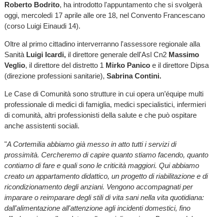
Roberto Bodrit
o
, ha introdotto l'appuntamento che si svolgerà
oggi, mercoledì 17 aprile alle ore 18, nel Convento Francescano
(corso Luigi Einaudi 14).
Oltre al primo cittadino interverranno l'assessore regionale alla
Sanità
Luigi Icardi,
il direttore generale dell'Asl Cn2
Massimo
Veglio
, il direttore del distretto 1
Mirko Panico
e il direttore Dipsa
(direzione professioni sanitarie),
Sabrina Contini.
Le Case di Comunità sono strutture in cui opera un’équipe multi
professionale di medici di famiglia, medici specialistici, infermieri
di comunità, altri professionisti della salute e che può ospitare
anche assistenti sociali.
"
A Cortemilia abbiamo già messo in atto tutti i servizi di
prossimità. Cercheremo di capire quanto stiamo facendo, quanto
contiamo di fare e quali sono le criticità maggiori. Qui abbiamo
creato un appartamento didattico, un progetto di riabilitazione e di
ricondizionamento degli anziani. Vengono accompagnati per
imparare o reimparare degli stili di vita sani nella vita quotidiana:
dall'alimentazione all'attenzione agli incidenti domestici, fino