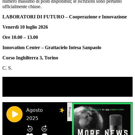
numero massimo di posti disponibili; le iscrizioni sono pertanto
ufficialmente chiuse.
LABORATORI DI FUTURO – Cooperazione e Innovazione
Venerdì 10 luglio 2026
Ore 10.00 – 13.00
Innovation Center – Grattacielo Intesa Sanpaolo
Corso Inghilterra 3, Torino
C. S.
TI RICORDI COSA È SUCCESSO L’ANNO
SCORSO AD AGOSTO?
Ascolta il podcast con le notizie da non dimenticare