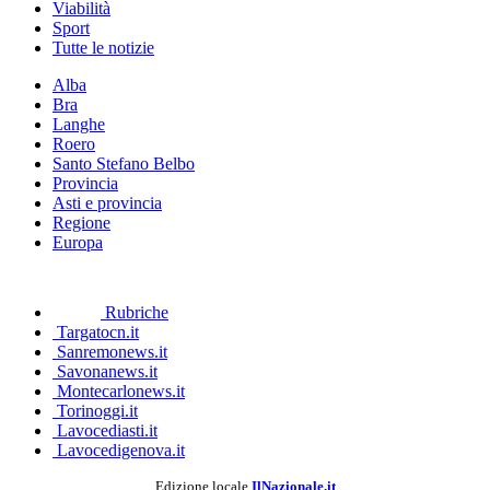
Viabilità
Sport
Tutte le notizie
Alba
Bra
Langhe
Roero
Santo Stefano Belbo
Provincia
Asti e provincia
Regione
Europa
Rubriche
Targatocn.it
Sanremonews.it
Savonanews.it
Montecarlonews.it
Torinoggi.it
Lavocediasti.it
Lavocedigenova.it
Edizione locale
IlNazionale.it